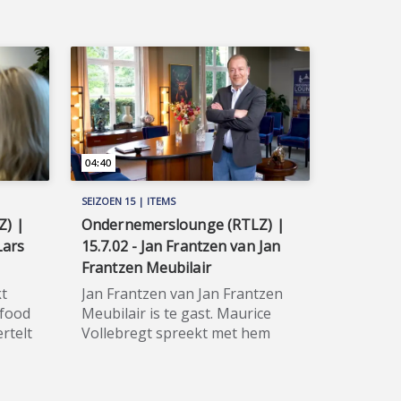
04:40
SEIZOEN 15 | ITEMS
Z) |
Ondernemerslounge (RTLZ) |
Lars
15.7.02 - Jan Frantzen van Jan
Frantzen Meubilair
t
Jan Frantzen van Jan Frantzen
 food
Meubilair is te gast. Maurice
rtelt
Vollebregt spreekt met hem
ase
over vintage en circulaire
meubelen en over het stijlvolle
tie.
maatwerk dat hij verzorgt.