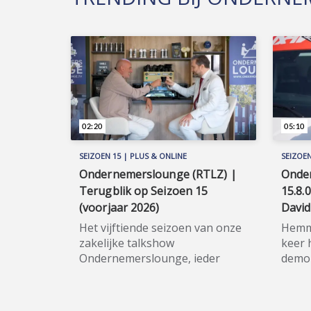
02:20
05:10
SEIZOEN 15 | PLUS & ONLINE
SEIZOEN
Ondernemerslounge (RTLZ) |
Onde
Terugblik op Seizoen 15
15.8.
(voorjaar 2026)
Davi
Het vijftiende seizoen van onze
Hemmi
zakelijke talkshow
keer 
Ondernemerslounge, ieder
demon
weekend meermaals te zien op
gecon
RTLZ, bracht de kijker opnieuw
pijnli
een breed en gevarieerd
illus