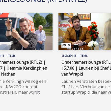
03:53
 15 | ITEMS
SEIZOEN 15 | ITEMS
rnemerslounge (RTLZ) |
Ondernemerslounge (RTL
07 | Hemmie Kerklingh en
15.7.08 | Laurien bij Chef 
d Nathan
van Wrapid
e Kerklingh wil nog één
Laurien Verstraten bezoek
het KAV2GO-concept
Chef Lars Vierhout van de
streren, maar wordt
startup Wrapid, die haar ve
fronteerd met een
hoe Wrapid de volgende f
jke realiteit. Gelukkig is
bereikt: daadwerkelijke
ionist David Nathan in de
productie en marktintroduc