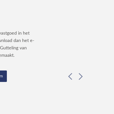
vastgoed in het
wnload dan het e-
Gutteling van
emaakt.
em