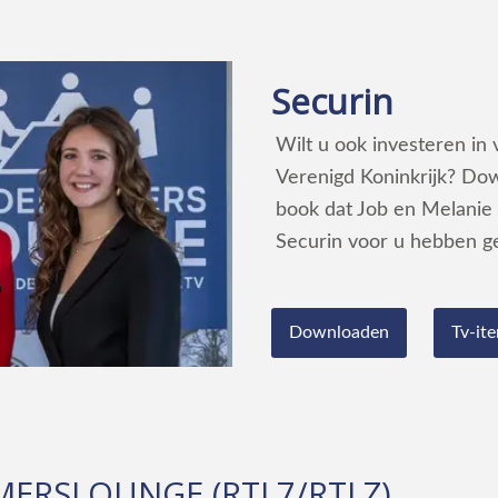
Securin
Wilt u ook investeren in 
Verenigd Koninkrijk? Do
book dat Job en Melanie 
Securin voor u hebben g
Downloaden
Tv-it
MERSLOUNGE (RTL7/RTLZ)