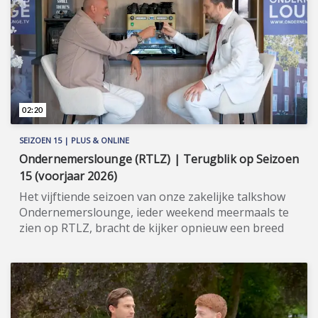
over wat haar bedrijf voor beleggers kan
betekenen. Meer informatie: www.nusaaurum.com
(https://www.nusaaurum.com).
02:20
SEIZOEN 15 | PLUS & ONLINE
Ondernemerslounge (RTLZ) | Terugblik op Seizoen
15 (voorjaar 2026)
Het vijftiende seizoen van onze zakelijke talkshow
Ondernemerslounge, ieder weekend meermaals te
zien op RTLZ, bracht de kijker opnieuw een breed
en gevarieerd aanbod aan onderwerpen op het
gebied van ondernemerschap, investeren en
genieten van het leven. Onze studio in het koetshuis
van Kasteel Hoekelum werd hierbij zoals altijd
ingericht met het statige meubilair van Jan Frantzen.