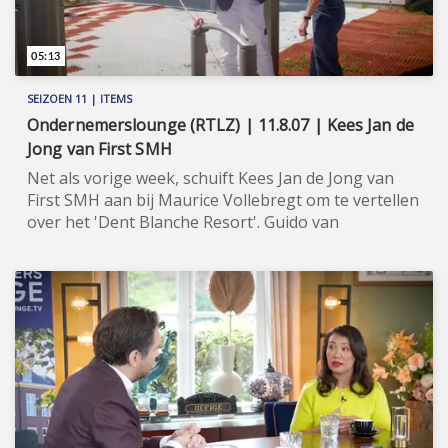
05:13
SEIZOEN 11 | ITEMS
Ondernemerslounge (RTLZ) | 11.8.07 | Kees Jan de
Jong van First SMH
Net als vorige week, schuift Kees Jan de Jong van
First SMH aan bij Maurice Vollebregt om te vertellen
over het 'Dent Blanche Resort'. Guido van
Hoogdalem staat bij de skilift. ★★★★★ FIRST is een
gerenommeerd vastgoedbedrijf met wortels in
zowel Nederland als Zwitserland. Directeur Guido
van Hoogdalem, die Zwitserland al sinds zijn
geboorte kent en er ook woont, is de aangewezen
persoon om voor Nederlandse particulieren, die een
(tweede) woning in Zwitserland willen kopen, de
mogelijkheden zorgvuldig in kaart te brengen en
hen van A tot Z te begeleiden. Inmiddels is FIRST
ook uw partner voor het aankopen van vastgoed in