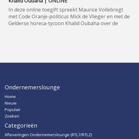
Khalid Oubaha | ONLINE
In deze online toegift spreekt Maurice Vollebregt
met Code Oranje-politicus Mick de Vlieger en met de
Gelderse horeca-tycoon Khalid Oubaha over de
teloorgang van de horeca. ★★★★★ Code Oranje is
een Nederlandse politieke beweging die in 2018
opgericht werd en die strijdt voor meer
zeggenschap voor de burger, door bijvoorbeeld
bindende referenda, burgertoppen en een
burgerjury voor elk ministerie. In september 2020
werd Richard de Mos als lijsttrekker voor de Tweede
Kamerverkiezingen 2021 gepresenteerd, met
advocaat Peter Plasman als zijn 'running mate'.
Ondernemerslounge
Onder meer deze heren waren te gast in seizoen 2
Home
van Ondernemerslounge. In seizoen 3 spreekt
Nieuw
Maurice Vollebregt opnieuw met diverse Code
Populair
Oranje-politici. Meer informatie:
Zoeken
www.wijzijncodeoranje.nl.
Categorieën
Afleveringen Ondernemerslounge (RTL7/RTLZ)