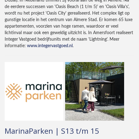
Dubai). In Nederland timmert zij vooral aan de weg in Almere. Na
de eerdere successen van 'Oasis Beach (1 t/m 5)' en 'Oasis Villa's',
wordt nu het project 'Oasis City' gerealiseerd. Het complex ligt op
gunstige locatie in het centrum van Almere Stad. Er komen 65 luxe
appartementen, voorzien van hoge ramen, waardoor er veel
lichtinval maar ook een geweldig uitzicht is. In Amersfoort realiseert
Integer Vastgoed bedrijfsunits met de naam 'Lightning'. Meer
informatie:
www.integervastgoed.nl
.
MarinaParken | S13 t/m 15