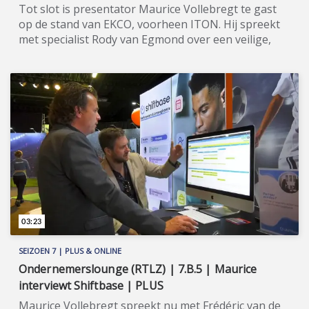
Tot slot is presentator Maurice Vollebregt te gast
op de stand van EKCO, voorheen ITON. Hij spreekt
met specialist Rody van Egmond over een veilige,
moderne werkplek. ★★★★★ In juni 2022 vond de
achtste editie van de Accountancy Expo plaats. De
Expo Houten werd voor die gelegenheid
omgetoverd tot een uitdagende sportarena en Arie
Boomsma was aanwezig om de aanwezigen de
juiste sportieve mindset mee te geven. Accountancy
is immers topsport en technische skills worden
steeds belangrijker om mee te komen in het vak.
Ondernemerslounge was aanwezig en presentator
Maurice Vollebregt had het genoegen om o.a.
representanten te spreken van Wolters Kluwer Tax
& Accounting, Hyarchis Comply, SDU, Shiftbase en
03:23
Ekco. Meer informatie: www.accountancyexpo.nl.
SEIZOEN 7 | PLUS & ONLINE
Ondernemerslounge (RTLZ) | 7.B.5 | Maurice
interviewt Shiftbase | PLUS
Maurice Vollebregt spreekt nu met Frédéric van de