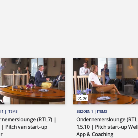
01:39
 1 | ITEMS
SEIZOEN 1 | ITEMS
rnemerslounge (RTL7) |
Ondernemerslounge (RTL7
5 | Pitch van start-up
1.5.10 | Pitch start-up Wel
r
App & Coaching