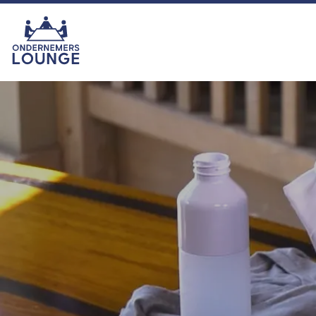
van het seizoen was echter zonder
twijfel onze eigen ras-ondernemer
Hemmie Kerklingh (o.a. van
KAV2GO), die met zijn energie,
humor en ondernemersgeest liet
zien waarom hij nu eigenlijk een
vaste waarde binnen het
programma is en blijft. In het najaar
zijn we er met seizoen 16. U kijkt
dan ook weer toch?