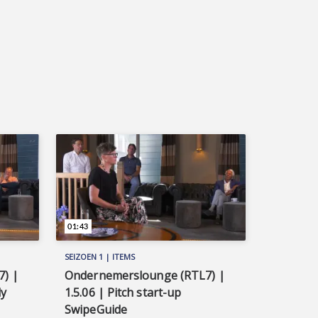
01:43
SEIZOEN 1 | ITEMS
) |
Ondernemerslounge (RTL7) |
ly
1.5.06 | Pitch start-up
SwipeGuide