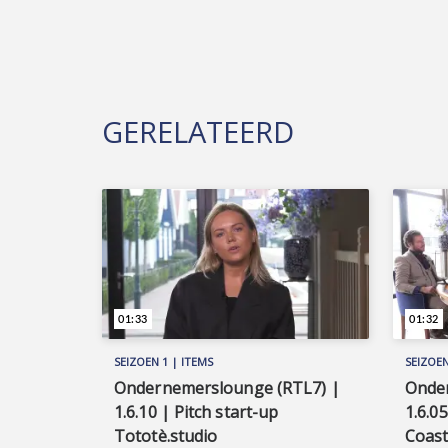
GERELATEERD
01:33
01:32
SEIZOEN 1 | ITEMS
SEIZOEN
Ondernemerslounge (RTL7) |
Onde
1.6.10 | Pitch start-up
1.6.0
Tototè.studio
Coast