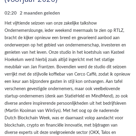
02:20
2 maanden geleden
Het vijftiende seizoen van onze zakelijke talkshow
Ondernemerslounge, ieder weekend meermaals te zien op RTLZ,
bracht de kijker opnieuw een breed en gevarieerd aanbod aan
onderwerpen op het gebied van ondernemerschap, investeren en
genieten van het leven. Onze studio in het koetshuis van Kasteel
Hoekelum werd hierbij zoals altijd ingericht met het statige
meubilair van Jan Frantzen. Bovendien werd de studio dit seizoen
verrijkt met de stijlvolle koffiebar van Cerco Caffè, zodat ik opnieuw
een keur aan bijzondere gasten in stijl kon ontvangen. Aan tafel
verschenen gevestigde ondernemers, maar ook veelbelovende
startup-ondernemers (denk aan StatieHeld en MindMend), zo ook
diverse andere inspirerende persoonlijkheden uit het bedrijfsleven
(Martin Kooiman van WinSys). Met het oog op de naderende
Dutch Blockchain Week, was er daarnaast volop aandacht voor
blockchain, crypto en financiële innovatie, met bijdragen van
diverse experts uit deze snelgroeiende sector (OKX, Talos en