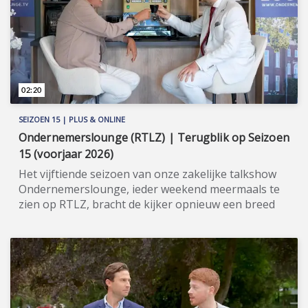
www.mindmend.nl (https://www.mindmend.nl)
02:20
SEIZOEN 15 | PLUS & ONLINE
Ondernemerslounge (RTLZ) | Terugblik op Seizoen
15 (voorjaar 2026)
Het vijftiende seizoen van onze zakelijke talkshow
Ondernemerslounge, ieder weekend meermaals te
zien op RTLZ, bracht de kijker opnieuw een breed
en gevarieerd aanbod aan onderwerpen op het
gebied van ondernemerschap, investeren en
genieten van het leven. Onze studio in het koetshuis
van Kasteel Hoekelum werd hierbij zoals altijd
ingericht met het statige meubilair van Jan Frantzen.
Bovendien werd de studio dit seizoen verrijkt met de