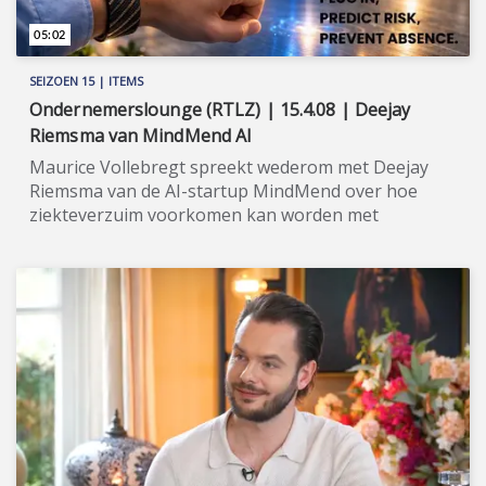
05:02
SEIZOEN 15 | ITEMS
Ondernemerslounge (RTLZ) | 15.4.08 | Deejay
Riemsma van MindMend AI
Maurice Vollebregt spreekt wederom met Deejay
Riemsma van de AI-startup MindMend over hoe
ziekteverzuim voorkomen kan worden met
hedendaagse methodieken. ★★★★★ De AI-startup
MindMend, onder leiding van Deejay Riemsma, stopt
ziekteverzuim voordat het begint. Door vroegtijdige
detectie van signalen zoals verhoogde stress en
verminderde slaapkwaliteit, voorspelt haar AI-
engine het verzuimrisico. Zodra dat risico oploopt,
grijpt MindMend automatisch in met persoonlijke
micro-interventies. Zo wordt verzuim veranderd van
een onvermijdelijke kostenpost naar een probleem
dat te voorkomen is. Riemsma geeft regelmatig acte
de présence in Ondernemerslounge om ons op de