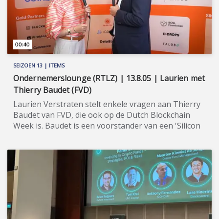
00:40
SEIZOEN 13 | ITEMS
Ondernemerslounge (RTLZ) | 13.8.05 | Laurien met
Thierry Baudet (FVD)
Laurien Verstraten stelt enkele vragen aan Thierry
Baudet van FVD, die ook op de Dutch Blockchain
Week is. Baudet is een voorstander van een 'Silicon
Valley aan de Noordzee'. ★★★★★ Blockchain-
technologie is niet meer weg te denken uit de
hedendaagse maatschappij. De Dutch Blockchain
Week, voor de zesde maal georganiseerd in 2025, is
de grootste blockchain-conferentie van Nederland.
In Amsterdam komen, zoals ieder jaar,
toonaangevende startups, professionals,
corporates, universiteiten en andere partijen en