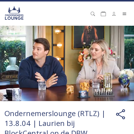
Ondernemerslounge (RTLZ) |
13.8.04 | Laurien bij
BlockCentral op de DBW