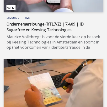
03:40
SEIZOEN 7 | ITEMS
Ondernemerslounge (RTL7/Z) | 7.4.09 | ID
Sugarfree en Keesing Technologies
Maurice Vollebregt is voor de vierde keer op bezoek
bij Keesing Technologies in Amsterdam en zoomt in
op (het voorkomen van) identiteitsfraude in de
financiële sector. ★★★★★ Met het fonkelnieuwe
softwarebedrijf ID Sugarfree regelt u de
'onboarding' van bijvoorbeeld uw klanten ('know
your customer') of personeel (pre-employment
screening) op een moderne, uiterst veilige manier.
Met (de app van) ID Sugarfree checkt u in een
handomdraai verschillende typen
identiteitsdocumenten. De app is zeer geavanceerd
en leest onder meer de tekst op het document (OCR-
techniek), waarna de app ook de NFC-chip uitleest
en de data vergelijkt. Een hypermoderne