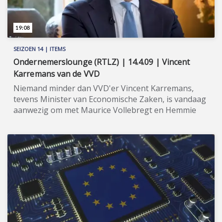
19:08
SEIZOEN 14 | ITEMS
Ondernemerslounge (RTLZ) | 14.4.09 | Vincent
Karremans van de VVD
Niemand minder dan VVD'er Vincent Karremans,
tevens Minister van Economische Zaken, is vandaag
aanwezig om met Maurice Vollebregt en Hemmie
Kerklingh te spreken. ★★★★★ De Volkspartij voor
Vrijheid en Democratie (VVD), opgericht in 1948, is
een Nederlandse politieke partij met een liberale
signatuur. Sinds 2010 is de VVD onafgebroken aan
de macht geweest in ons land. Mark Rutte speelde
hierbij ontegenzeggelijk een sleutelrol. De partij, die
nu geleid wordt door Dilan Yesilgöz, staat er eind
2025 - in aanloop naar de Tweede
Kamerverkiezingen - een stuk minder gunstig voor.
Kortom, werk aan de winkel! VVD'er Vincent