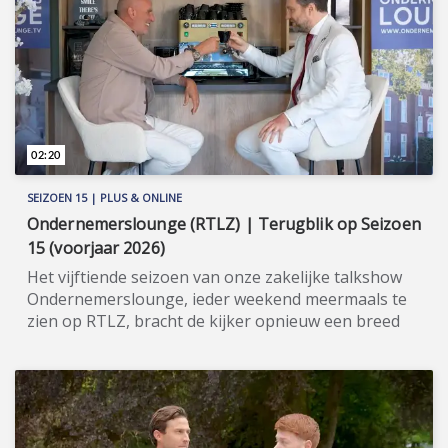
het anders kan en moet. En dat ook nog veel
betaalbaarder. Meer informatie: www.winsys.nl
(https://www.winsys.nl).
02:20
SEIZOEN 15 | PLUS & ONLINE
Ondernemerslounge (RTLZ) | Terugblik op Seizoen
15 (voorjaar 2026)
Het vijftiende seizoen van onze zakelijke talkshow
Ondernemerslounge, ieder weekend meermaals te
zien op RTLZ, bracht de kijker opnieuw een breed
en gevarieerd aanbod aan onderwerpen op het
gebied van ondernemerschap, investeren en
genieten van het leven. Onze studio in het koetshuis
van Kasteel Hoekelum werd hierbij zoals altijd
ingericht met het statige meubilair van Jan Frantzen.