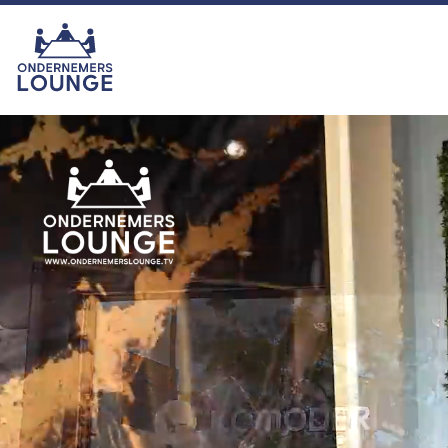
van het seizoen was echter zonder
twijfel onze eigen ras-ondernemer
Hemmie Kerklingh (o.a. van
KAV2GO), die met zijn energie,
humor en ondernemersgeest liet
zien waarom hij nu eigenlijk een
vaste waarde binnen het
programma is en blijft. In het najaar
zijn we er met seizoen 16. U kijkt
dan ook weer toch?