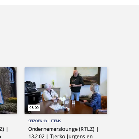
08:00
SEIZOEN 13 | ITEMS
Z) |
Ondernemerslounge (RTLZ) |
o
13.2.02 | Tjerko Jurgens en