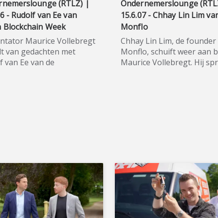
rnemerslounge (RTLZ) |
Ondernemerslounge (RTL
06 - Rudolf van Ee van
15.6.07 - Chhay Lin Lim va
 Blockchain Week
Monflo
ntator Maurice Vollebregt
Chhay Lin Lim, de founder
lt van gedachten met
Monflo, schuift weer aan b
f van Ee van de
Maurice Vollebregt. Hij sp
isatie van de Dutch
opnieuw over hoe hij met
hain Week, die dit jaar o.a.
Monflo een bijdrage lever
Johan Cruijff ArenA zal zijn.
financiële autonomie. ★
★ Blockchain-
Monflo is een bedrijf dat st
ologie is niet meer weg te
dat de toekomst van finan
n uit de hedendaagse
gedecentraliseerd, transp
chappij. De Dutch
en gebruikersgestuurd is.
chain Week, voor de
bedrijf bouwt aan de
te maal georganiseerd in
infrastructuur om die toe
 is de grootste blockchain-
werkelijkheid te maken en 
rentie van Nederland. In
u het gebruiksgemak van
rdam komen, zoals ieder
zogeheten web3-
 toonaangevende startups,
bankrekeningen, waarmee
ssionals, corporates,
eenvoudig digitale assets 