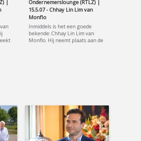
Z) |
Ondernemerslounge (RTLZ) |
n
15.5.07 - Chhay Lin Lim van
Monflo
 van
Inmiddels is het een goede
ij
bekende: Chhay Lin Lim van
reekt
Monflo. Hij neemt plaats aan de
talkshowtafel om ons bij te
t aan
praten over de ontwikkelingen
★★★★
bij zijn blockchainbedrijf.
elt
★★★★★ Monflo is een bedrijf
ciën
dat stelt dat de toekomst van
arant
financiën gedecentraliseerd,
 Het
transparant en
gebruikersgestuurd is. Het
komst
bedrijf bouwt aan de
biedt
infrastructuur om die toekomst
werkelijkheid te maken en biedt
u het gebruiksgemak van
 u
zogeheten web3-
kunt
bankrekeningen, waarmee u