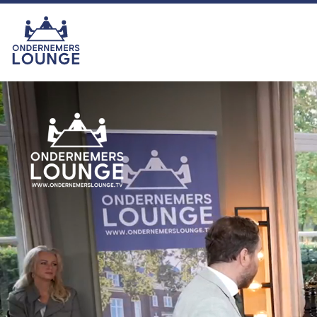
van het seizoen was echter zonder
twijfel onze eigen ras-ondernemer
Hemmie Kerklingh (o.a. van
KAV2GO), die met zijn energie,
humor en ondernemersgeest liet
zien waarom hij nu eigenlijk een
vaste waarde binnen het
programma is en blijft. In het najaar
zijn we er met seizoen 16. U kijkt
dan ook weer toch?