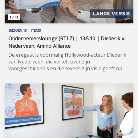
17:41
SEIZOEN 13 | ITEMS
Ondernemerslounge (RTLZ) | 13.5.10 | Diederik v.
Nederveen, Amino Alliance
De eregast is voormalig Hollywood-acteur Diederik
van Nederveen, die vertelt over zijn
voorgeschiedenis en die tevens zijn visie geeft op
gezond leven en Amino Alliance. ★★★★★
Voormalig Hollywood-acteur Diederik van
Nederveen kraakte - samen met zijn oom, wijlen
emeritus professor Arne van der Gen - de code van
het jong en gezond blijven en kwam zo tot Amino
Alliance, een bijzonder voedingssupplement. Amino
Alliance bevat vitamine C en verschillende essentiële
en semi-essentiële aminozuren. Het supplement
activeert je natuurlijke energie, helpt het
immuunsysteem, is goed voor botten en kraakbeen,