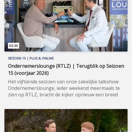
is het aan te raden om eens stil te staan bij de
ademhaling. Meer informatie: www.ademcoaching.nl
(https://www.ademcoaching.nl).
02:20
SEIZOEN 15 | PLUS & ONLINE
Ondernemerslounge (RTLZ) | Terugblik op Seizoen
15 (voorjaar 2026)
Het vijftiende seizoen van onze zakelijke talkshow
Ondernemerslounge, ieder weekend meermaals te
zien op RTLZ, bracht de kijker opnieuw een breed
en gevarieerd aanbod aan onderwerpen op het
gebied van ondernemerschap, investeren en
genieten van het leven. Onze studio in het koetshuis
van Kasteel Hoekelum werd hierbij zoals altijd
ingericht met het statige meubilair van Jan Frantzen.