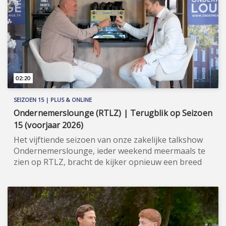
het aankopen van vastgoed in Spanje. En zo
geschiedde! Meer informatie:
www.woningadviseurs.es
(https://www.woningadviseurs.es).
02:20
SEIZOEN 15 | PLUS & ONLINE
Ondernemerslounge (RTLZ) | Terugblik op Seizoen
15 (voorjaar 2026)
Het vijftiende seizoen van onze zakelijke talkshow
Ondernemerslounge, ieder weekend meermaals te
zien op RTLZ, bracht de kijker opnieuw een breed
en gevarieerd aanbod aan onderwerpen op het
gebied van ondernemerschap, investeren en
genieten van het leven. Onze studio in het koetshuis
van Kasteel Hoekelum werd hierbij zoals altijd
ingericht met het statige meubilair van Jan Frantzen.