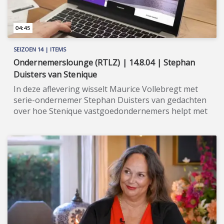
04:45
SEIZOEN 14 | ITEMS
Ondernemerslounge (RTLZ) | 14.8.04 | Stephan
Duisters van Stenique
In deze aflevering wisselt Maurice Vollebregt met
serie-ondernemer Stephan Duisters van gedachten
over hoe Stenique vastgoedondernemers helpt met
financieringen. ★★★★★ Serie-ondernemer Stephan
Duisters is in de loop der tijd in staat gebleken om
menig zakelijk initiatief succesvol te maken. Zo nam
hij TechnoWand over, om dit bedrijf, dat
kantoorwanden maakt, vervolgens groter dan ooit
te maken. Ook is hij vandaag de dag de grote man
achter de WWBD Group, een bedrijf dat zich richt op
cosmetica. Zijn nieuwste onderneming is Stenique
Property Finance, waarmee hij hypothecaire
financieringen verstrekt aan