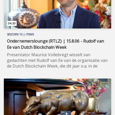
04:20
SEIZOEN 15 | ITEMS
Ondernemerslounge (RTLZ) | 15.8.06 - Rudolf van
Ee van Dutch Blockchain Week
Presentator Maurice Vollebregt wisselt van
gedachten met Rudolf van Ee van de organisatie van
de Dutch Blockchain Week, die dit jaar o.a. in de
Johan Cruijff ArenA zal zijn. ★★★★★ Blockchain-
technologie is niet meer weg te denken uit de
hedendaagse maatschappij. De Dutch Blockchain
Week, voor de achtste maal georganiseerd in 2026,
is de grootste blockchain-conferentie van
Nederland. In Amsterdam komen, zoals ieder jaar,
toonaangevende startups, professionals,
corporates, universiteiten en andere partijen en