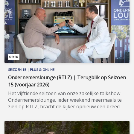
financiële systeem begonnen. Vanaf seizoen 13 is
Chhay Lin Lim van Monflo regelmatig te zien in onze
zakelijke talkshow, onder meer in het licht van de
Dutch Blockchain Week. Meer informatie:
www.monflo.com/nl (https://www.monflo.com/nl).
02:20
SEIZOEN 15 | PLUS & ONLINE
Ondernemerslounge (RTLZ) | Terugblik op Seizoen
15 (voorjaar 2026)
Het vijftiende seizoen van onze zakelijke talkshow
Ondernemerslounge, ieder weekend meermaals te
zien op RTLZ, bracht de kijker opnieuw een breed
en gevarieerd aanbod aan onderwerpen op het
gebied van ondernemerschap, investeren en
genieten van het leven. Onze studio in het koetshuis
van Kasteel Hoekelum werd hierbij zoals altijd