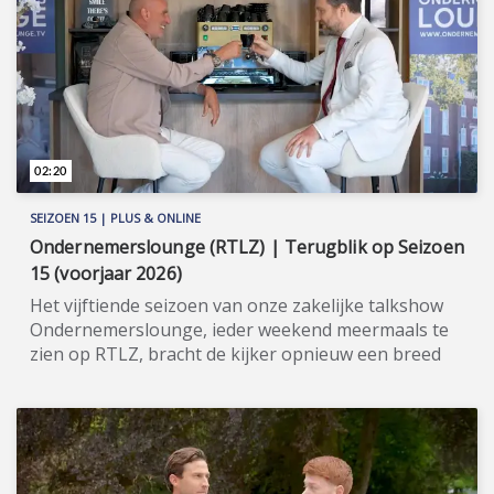
financieel gebied. Cashcow werkt ook samen met de
Telegraaf en organiseert bovendien de
BeleggersFair. Meer informatie: www.cashcow.nl
(https://www.cashcow.nl).
02:20
SEIZOEN 15 | PLUS & ONLINE
Ondernemerslounge (RTLZ) | Terugblik op Seizoen
15 (voorjaar 2026)
Het vijftiende seizoen van onze zakelijke talkshow
Ondernemerslounge, ieder weekend meermaals te
zien op RTLZ, bracht de kijker opnieuw een breed
en gevarieerd aanbod aan onderwerpen op het
gebied van ondernemerschap, investeren en
genieten van het leven. Onze studio in het koetshuis
van Kasteel Hoekelum werd hierbij zoals altijd
ingericht met het statige meubilair van Jan Frantzen.