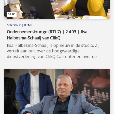
04:03
SEIZOEN 2 | ITEMS
Ondernemerslounge (RTL7) | 2.4.03 | Ilsa
Halbesma-Schaaij van ClikQ
Ilsa Halbesma-Schaaij is opnieuw in de studio. Zij
vertelt aan ons over de hoogwaardige
dienstverlening van ClikQ Callcenter en over de
toepassing van 'One Minute Coaching'. ★★★★★
ClikQ (met de Q van Quality) is een allround
callcenter dat een ruime ervaring heeft op het
gebied van klantcontact via de telefoon, chat en e-
mail. ClikQ werkt zoveel breder dan u zou
verwachten. Denk aan het voeren van
acquisitiegesprekken, maar ook aan het zijn van uw
professionele klantenservice. Let wel, alles onder uw
eigen naam! In alle gevallen manifesteert Clikq zich
als een betrouwbare partner van haar