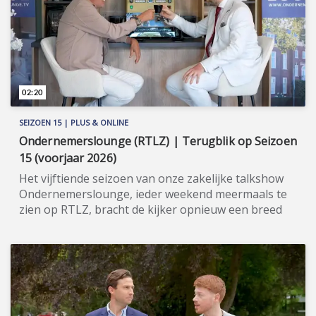
Vlieger. Meer informatie: www.wijzijncodeoranje.nl.
02:20
SEIZOEN 15 | PLUS & ONLINE
Ondernemerslounge (RTLZ) | Terugblik op Seizoen
15 (voorjaar 2026)
Het vijftiende seizoen van onze zakelijke talkshow
Ondernemerslounge, ieder weekend meermaals te
zien op RTLZ, bracht de kijker opnieuw een breed
en gevarieerd aanbod aan onderwerpen op het
gebied van ondernemerschap, investeren en
genieten van het leven. Onze studio in het koetshuis
van Kasteel Hoekelum werd hierbij zoals altijd
ingericht met het statige meubilair van Jan Frantzen.
Bovendien werd de studio dit seizoen verrijkt met de