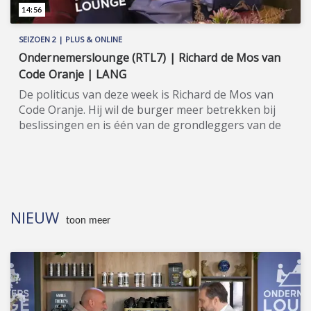
advocaat Sébas Diekstra en ondernemer Mick de
14:56
Vlieger. Meer informatie: www.wijzijncodeoranje.nl.
SEIZOEN 2 | PLUS & ONLINE
Ondernemerslounge (RTL7) | Richard de Mos van
Code Oranje | LANG
De politicus van deze week is Richard de Mos van
Code Oranje. Hij wil de burger meer betrekken bij
beslissingen en is één van de grondleggers van de
'ombudspolitiek'. ★★★★★ Code Oranje is een
Nederlandse politieke beweging die in 2018
opgericht werd en die strijdt voor meer
zeggenschap voor de burger, door bijvoorbeeld
bindende referenda, burgertoppen en een
NIEUW
burgerjury voor elk ministerie. In september 2020
toon meer
werd Richard de Mos als lijsttrekker voor de Tweede
Kamerverkiezingen 2021 gepresenteerd, met
advocaat Peter Plasman als zijn 'running mate'.
Deze heren zijn te gast in seizoen 2 van
Ondernemerslounge, net als de Wassenaarse
advocaat Sébas Diekstra en ondernemer Mick de