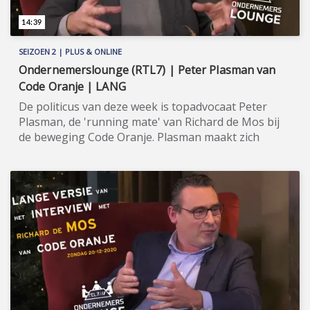
14:39
SEIZOEN 2 | PLUS & ONLINE
Ondernemerslounge (RTL7) | Peter Plasman van
Code Oranje | LANG
De politicus van deze week is topadvocaat Peter
Plasman, de 'running mate' van Richard de Mos bij
de beweging Code Oranje. Plasman maakt zich
zorgen om onze rechtsstaat. ★★★★★ Code Oranje
is een Nederlandse politieke beweging die in 2018
opgericht werd en die strijdt voor meer
zeggenschap voor de burger, door bijvoorbeeld
bindende referenda, burgertoppen en een
burgerjury voor elk ministerie. In september 2020
werd Richard de Mos als lijsttrekker voor de Tweede
Kamerverkiezingen 2021 gepresenteerd, met
advocaat Peter Plasman als zijn 'running mate'.
Deze heren zijn te gast in seizoen 2 van
Ondernemerslounge, net als de Wassenaarse