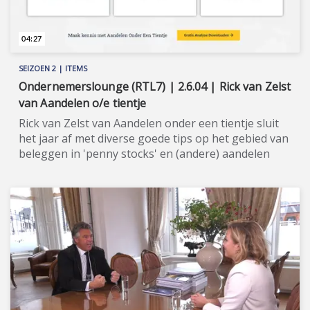
04:27
SEIZOEN 2 | ITEMS
Ondernemerslounge (RTL7) | 2.6.04 | Rick van Zelst
van Aandelen o/e tientje
Rick van Zelst van Aandelen onder een tientje sluit
het jaar af met diverse goede tips op het gebied van
beleggen in 'penny stocks' en (andere) aandelen
onder een tientje. ★★★★★ Aandelen onder een
tientje maakt het mogelijk om te beleggen in
zogeheten 'penny stocks' en andere aandelen met
een lage waarde. Een aandeel van €1,80 stijgt sneller
bij goede resultaten dan een aandeel van €100.
Daarbij zijn de aandelen onder een tientje een leuke
afwisseling en houden zij beleggers scherp.
Abonnees hebben 24 uur per dag inzage in de
portefeuille van Aandelen onder een tientje. U ziet
het exacte aantal aandelen dat is gekocht tegen de