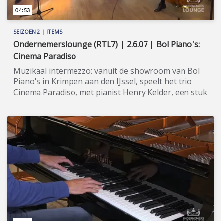
04:53
SEIZOEN 2 | ITEMS
Ondernemerslounge (RTL7) | 2.6.07 | Bol Piano's:
Cinema Paradiso
Muzikaal intermezzo: vanuit de showroom van Bol
Piano's in Krimpen aan den IJssel, speelt het trio
Cinema Paradiso, met pianist Henry Kelder, een stuk
van Andrea Morricone. ★★★★★ Bol Piano’s &
Vleugels is een begrip in de muziekwereld en is de
meest omvangrijke groothandel én detailhandel op
het gebied van piano’s en vleugels in Europa
(nieuwe en gebruikte instrumenten). U kunt bij Bol
terecht als beginnend pianist (denk aan piano’s van
merken als Gerh. Steinberg, Zimmermann en
Ritmuller), als gevorderde (Yamaha, Kawai, Perzina,
W. Hoffmann, C. Bechstein Academy, etc.) en zelfs als
concertpianist (C. Bechstein, Bösendorfer,
Steingraeber & Söhne, etc.). In Ondernemerslounge