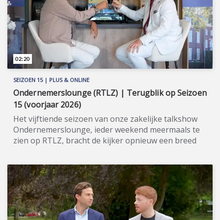
toppianist op een instrument van Bol. Meer
informatie: www.bolpianos.nl.
02:20
SEIZOEN 15 | PLUS & ONLINE
Ondernemerslounge (RTLZ) | Terugblik op Seizoen
15 (voorjaar 2026)
Het vijftiende seizoen van onze zakelijke talkshow
Ondernemerslounge, ieder weekend meermaals te
zien op RTLZ, bracht de kijker opnieuw een breed
en gevarieerd aanbod aan onderwerpen op het
gebied van ondernemerschap, investeren en
genieten van het leven. Onze studio in het koetshuis
van Kasteel Hoekelum werd hierbij zoals altijd
ingericht met het statige meubilair van Jan Frantzen.
Bovendien werd de studio dit seizoen verrijkt met de
stijlvolle koffiebar van Cerco Caffè, zodat ik opnieuw