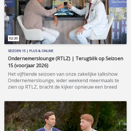
Vlieger. Meer informatie: www.wijzijncodeoranje.nl.
02:20
SEIZOEN 15 | PLUS & ONLINE
Ondernemerslounge (RTLZ) | Terugblik op Seizoen
15 (voorjaar 2026)
Het vijftiende seizoen van onze zakelijke talkshow
Ondernemerslounge, ieder weekend meermaals te
zien op RTLZ, bracht de kijker opnieuw een breed
en gevarieerd aanbod aan onderwerpen op het
gebied van ondernemerschap, investeren en
genieten van het leven. Onze studio in het koetshuis
van Kasteel Hoekelum werd hierbij zoals altijd
ingericht met het statige meubilair van Jan Frantzen.
Bovendien werd de studio dit seizoen verrijkt met de