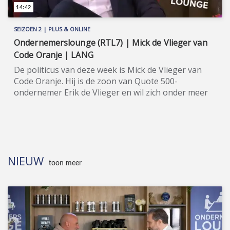
advocaat Sébas Diekstra en ondernemer Mick de
14:42
Vlieger. Meer informatie: www.wijzijncodeoranje.nl.
SEIZOEN 2 | PLUS & ONLINE
Ondernemerslounge (RTL7) | Mick de Vlieger van
Code Oranje | LANG
De politicus van deze week is Mick de Vlieger van
Code Oranje. Hij is de zoon van Quote 500-
ondernemer Erik de Vlieger en wil zich onder meer
inzetten voor ondernemers. ★★★★★ Code Oranje
is een Nederlandse politieke beweging die in 2018
opgericht werd en die strijdt voor meer
zeggenschap voor de burger, door bijvoorbeeld
bindende referenda, burgertoppen en een
NIEUW
burgerjury voor elk ministerie. In september 2020
toon meer
werd Richard de Mos als lijsttrekker voor de Tweede
Kamerverkiezingen 2021 gepresenteerd, met
advocaat Peter Plasman als zijn 'running mate'.
Deze heren zijn te gast in seizoen 2 van
Ondernemerslounge, net als de Wassenaarse
advocaat Sébas Diekstra en ondernemer Mick de