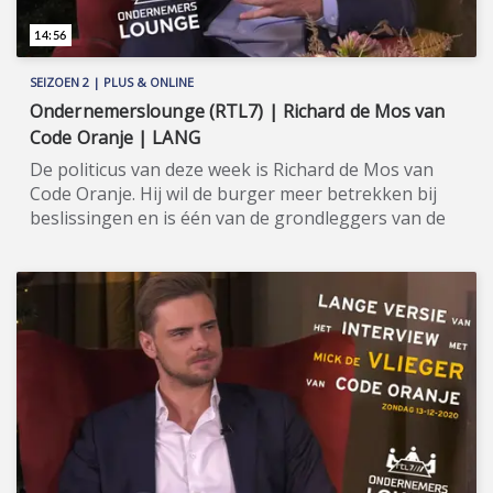
14:56
SEIZOEN 2 | PLUS & ONLINE
Ondernemerslounge (RTL7) | Richard de Mos van
Code Oranje | LANG
De politicus van deze week is Richard de Mos van
Code Oranje. Hij wil de burger meer betrekken bij
beslissingen en is één van de grondleggers van de
'ombudspolitiek'. ★★★★★ Code Oranje is een
Nederlandse politieke beweging die in 2018
opgericht werd en die strijdt voor meer
zeggenschap voor de burger, door bijvoorbeeld
bindende referenda, burgertoppen en een
burgerjury voor elk ministerie. In september 2020
werd Richard de Mos als lijsttrekker voor de Tweede
Kamerverkiezingen 2021 gepresenteerd, met
advocaat Peter Plasman als zijn 'running mate'.
Deze heren zijn te gast in seizoen 2 van
Ondernemerslounge, net als de Wassenaarse