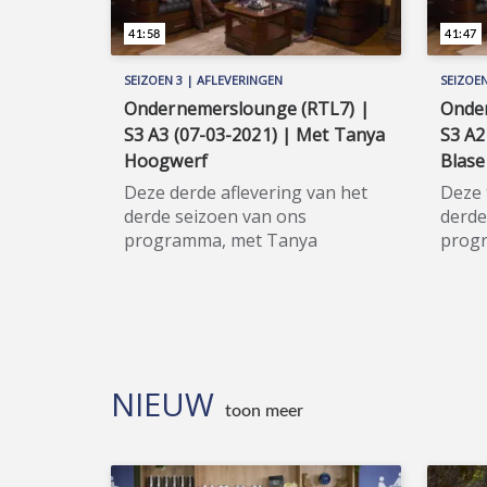
41:58
41:47
SEIZOEN 3 | AFLEVERINGEN
SEIZOEN
Ondernemerslounge (RTL7) |
Onde
S3 A3 (07-03-2021) | Met Tanya
S3 A2
Hoogwerf
Blase
Deze derde aflevering van het
Deze 
derde seizoen van ons
derde
programma, met Tanya
progr
Hoogwerf van Code Oranje als
(voor
hoofdgast, werd op zondag 7
hoofd
maart 2021 uitgezonden.
febru
★★★★★ In dit derde seizoen
★★★★★
van Ondernemerslounge
van 
(RTL7), met de toevoeging
(RTL7
NIEUW
'2GO', verlaat host Maurice
'2GO'
toon meer
Vollebregt in stijl het
Volleb
hoofdkwartier te Huizen. Dit
hoofd
seizoen is Vollebregt namelijk te
seizo