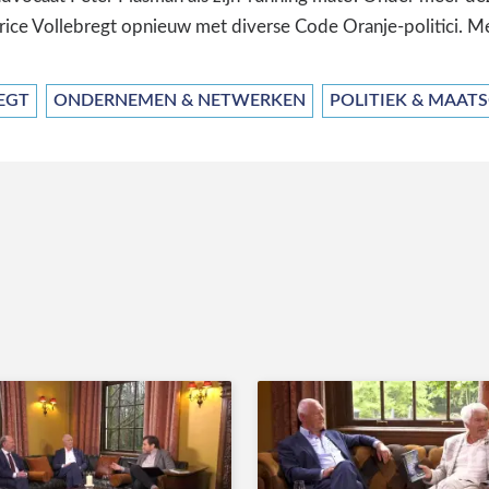
ice Vollebregt opnieuw met diverse Code Oranje-politici. M
EGT
ONDERNEMEN & NETWERKEN
POLITIEK & MAAT