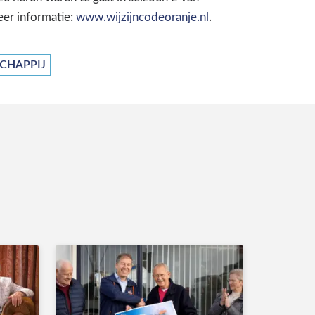
eer informatie:
www.wijzijncodeoranje.nl
.
SCHAPPIJ