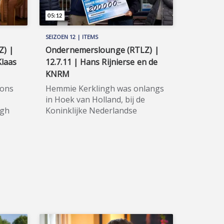
05:12
SEIZOEN 12 | ITEMS
Z) |
Ondernemerslounge (RTLZ) |
Klaas
12.7.11 | Hans Rijnierse en de
KNRM
 ons
Hemmie Kerklingh was onlangs
in Hoek van Holland, bij de
ngh
Koninklijke Nederlandse
r het
Redding Maatschappij, om
21
getuige te zijn van een enorme
★★★★★
schenking door Hans Rijnierse.
★★★★★ De Koninklijke
 is
Nederlandse Redding
21 en
Maatschappij helpt en redt
mensen in nood op het water.
rdag
De redders en reddingboten
laats
komen in actie na een
alarmering. De KNRM heeft 45