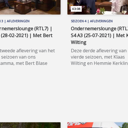
43:08
 3 | AFLEVERINGEN
SEIZOEN 4 | AFLEVERINGEN
rnemerslounge (RTL7) |
Ondernemerslounge (RTL
 (28-02-2021) | Met Bert
S4 A3 (25-07-2021) | Met 
Wilting
tweede aflevering van het
Deze derde aflevering van
 seizoen van ons
vierde seizoen, met Klaas
amma, met Bert Blase
Wilting en Hemmie Kerkli
zitter Code Oranje) als
als hoofdgasten, werd voo
gast, werd op zondag 28
eerst op zondag 25 juli 20
ari 2021 uitgezonden.
uitgezonden op RTLZ. 
 In dit derde seizoen
Seizoen 4 van
Ondernemerslounge
Ondernemerslounge (2GO)
), met de toevoeging
ons ‘zomerseizoen’ van 20
, verlaat host Maurice
wordt acht weken lang op
regt in stijl het
zondag, dinsdag en donde
kwartier te Huizen. Dit
op RTLZ uitgezonden (in p
en is Vollebregt namelijk te
van op RTL7). Maurice