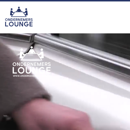
van het seizoen was echter zonder
twijfel onze eigen ras-ondernemer
Hemmie Kerklingh (o.a. van
KAV2GO), die met zijn energie,
humor en ondernemersgeest liet
zien waarom hij nu eigenlijk een
vaste waarde binnen het
programma is en blijft. In het najaar
zijn we er met seizoen 16. U kijkt
dan ook weer toch?