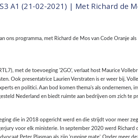
S3 A1 (21-02-2021) | Met Richard de M
 van ons programma, met Richard de Mos van Code Oranje als
L7), met de toevoeging '2GO', verlaat host Maurice Vollebreg
gasten. Ook presentatrice Laurien Verstraten is er weer bij. Vol
xperts en politici. Aan bod komen thema's als ondernemen, in
teld Nederland en biedt ruimte aan bedrijven om zich te pr
ging die in 2018 opgericht werd en die strijdt voor meer ze
rjury voor elk ministerie. In september 2020 werd Richard d
ocaat Peter Plasman als zijn 'running mate'. Onder meer dez