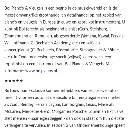
Bol Piano’s & Vleugels is een begrip in de muziekwereld en is de
meest omvangrijke groothandel én detailhandel op het gebied van
piano’s en vleugels in Europa (nieuwe en gebruikte instrumenten). U
kunt bij Bol terecht als beginnend pianist (Gerh. Steinberg,
Zimmermann en Ritmuller), als gevorderde (Yamaha, Kawai, Perzina,
W. Hoffmann, C. Bechstein Academy, etc.) en zelfs als
concertpianist (C. Bechstein, Bösendorfer, Steingraeber & Söhne,
etc.). In Ondernemerslounge speelt (vrijwel) iedere week een
toppianist op een instrument van Bol Piano's & Vleugels. Meer
informatie:
www.bolpianos.nl
.
★★★★★
Bij Louwman Exclusive kunnen liefhebbers van exclusieve auto's
terecht voor een auto uit de absolute buitencategorie van merken
als Audi, Bentley, Ferrari, Jaguar, Lamborghini, Lexus, Maserati,
McLaren, Mercedes-Benz, Morgan en Porsche. Louwman Exclusive
stelt mensen - naar eigen zeggen - dan ook in staat om hun diepste
verlangens te vervullen. In seizoen 3 van Ondernemerslounge speelt