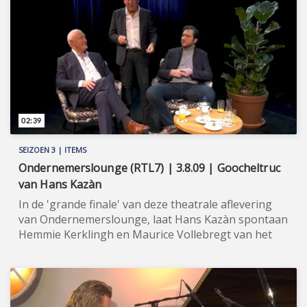
02:39
SEIZOEN 3 | ITEMS
Ondernemerslounge (RTL7) | 3.8.09 | Goocheltruc
van Hans Kazàn
In de 'grande finale' van deze theatrale aflevering
van Ondernemerslounge, laat Hans Kazàn spontaan
Hemmie Kerklingh en Maurice Vollebregt van het
podium verdwijnen. ★★★★★ In dit derde seizoen
van Ondernemerslounge (RTL7), met de toevoeging
'2GO', verlaat host Maurice Vollebregt in stijl het
hoofdkwartier te Huizen. Dit seizoen is Vollebregt