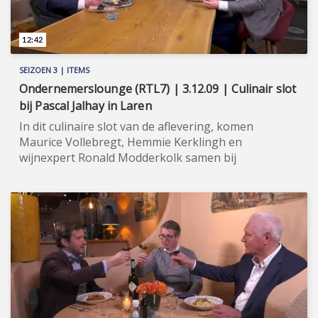
12:42
SEIZOEN 3 | ITEMS
Ondernemerslounge (RTL7) | 3.12.09 | Culinair slot
bij Pascal Jalhay in Laren
In dit culinaire slot van de aflevering, komen
Maurice Vollebregt, Hemmie Kerklingh en
wijnexpert Ronald Modderkolk samen bij
sterrenchef Pascal Jalhay in Laren. ★★★★★ WEXXS
Wijnen is dé ontmoetingsplaats voor
wijnliefhebbers in 't Gooi en is gevestigd in één van
de prachtige monumentale boerderijen van
Blaricum. WEXXS biedt de liefhebber bijzondere
wijnen van over de hele wereld (rode wijn, rosé wijn,
witte wijn, mousserende wijn, port, et cetera). Het
gaat om een ultieme mix van grote namen en
onontdekte pareltjes. Via haar webwinkel zijn de
wijnen ook eenvoudig buiten 't Gooi in huis te halen.