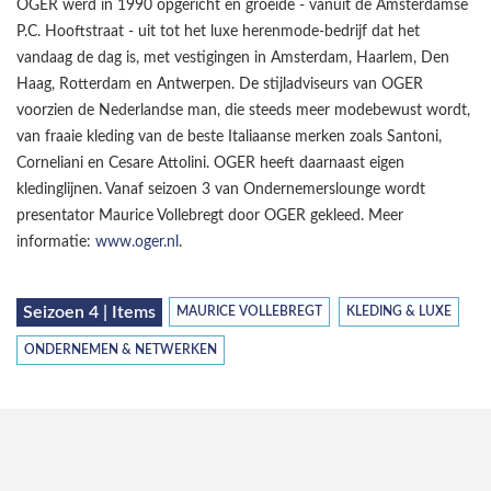
OGER werd in 1990 opgericht en groeide - vanuit de Amsterdamse
P.C. Hooftstraat - uit tot het luxe herenmode-bedrijf dat het
vandaag de dag is, met vestigingen in Amsterdam, Haarlem, Den
Haag, Rotterdam en Antwerpen. De stijladviseurs van OGER
voorzien de Nederlandse man, die steeds meer modebewust wordt,
van fraaie kleding van de beste Italiaanse merken zoals Santoni,
Corneliani en Cesare Attolini. OGER heeft daarnaast eigen
kledinglijnen. Vanaf seizoen 3 van Ondernemerslounge wordt
presentator Maurice Vollebregt door OGER gekleed. Meer
informatie:
www.oger.nl
.
Seizoen 4 | Items
MAURICE VOLLEBREGT
KLEDING & LUXE
ONDERNEMEN & NETWERKEN