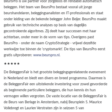
BeursPro is uw partner voor zorgeloos en rendabel automatisch
beleggen. Het team van BeursPro bestaat vooral uit jonge
beurshandelaren, beleggingsanalisten en IT-professionals en staat
onder leiding van de bekende belegger John Beijer. BeursPro maakt
gebruik van technische analyses op basis van dagelijks
gecontroleerde algoritmes. Zij deelt haar successen met haar
achterban, onder meer in de vorm van tips. Overigens past
BeursPro - onder de naam CryptoStrategie - vrijwel dezelfde
werkwijze toe binnen de 'cryptomarkt'. De tips van BeursPro eerst
gratis uitproberen:
www.beurspro.nl
.
★★★★★
De BeleggersFair is het grootste beleggingsgerelateerde evenement
in Nederland en biedt een divers en breed programma. Daarmee is
de BeleggersFair een uitstekende investering voor zowel gevorderde
als beginnende particuliere beleggers, die hun kennis én hun
vermogen willen vergroten. De vaste locatie van de BeleggersFair is
de Beurs van Berlage in Amsterdam, nabij Beursplein 5. Maurice
Vollebregt en Laurien Verstraten zijn in seizoen 5 van