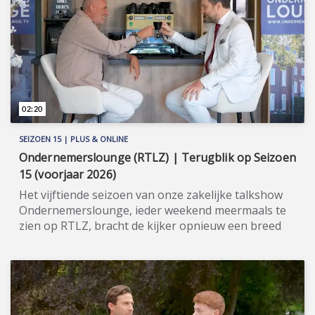
overigens investeerders/partners voor nieuwe
projecten. Meer informatie: www.integervastgoed.nl.
02:20
SEIZOEN 15 | PLUS & ONLINE
Ondernemerslounge (RTLZ) | Terugblik op Seizoen
15 (voorjaar 2026)
Het vijftiende seizoen van onze zakelijke talkshow
Ondernemerslounge, ieder weekend meermaals te
zien op RTLZ, bracht de kijker opnieuw een breed
en gevarieerd aanbod aan onderwerpen op het
gebied van ondernemerschap, investeren en
genieten van het leven. Onze studio in het koetshuis
van Kasteel Hoekelum werd hierbij zoals altijd
ingericht met het statige meubilair van Jan Frantzen.