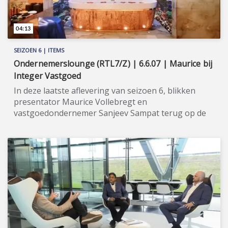
04:13
SEIZOEN 6 | ITEMS
Ondernemerslounge (RTL7/Z) | 6.6.07 | Maurice bij
Integer Vastgoed
In deze laatste aflevering van seizoen 6, blikken
presentator Maurice Vollebregt en
vastgoedondernemer Sanjeev Sampat terug op de
items van de afgelopen 5 weken. ★★★★★ Integer
Vastgoed is een ontwikkelaar van
vastgoedprojecten in het binnenland en het
buitenland (onder meer in Europa en Dubai). In
Nederland timmert zij vooral aan de weg in Almere.
Na de eerdere successen van 'Oasis Beach (1 t/m 5)'
en 'Oasis Villa's', wordt nu het project 'Oasis City'
gerealiseerd. Het complex ligt op gunstige locatie in
het centrum van Almere Stad. Er komen 65 luxe
appartementen, voorzien van hoge ramen,