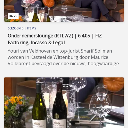
04:25
SEIZOEN 6 | ITEMS
Ondernemerslounge (RTL7/Z) | 6.4.05 | FIZ
Factoring, Incasso & Legal
Youri van Veldhoven en top-jurist Sharif Soliman
worden in Kasteel de Wittenburg door Maurice
Vollebregt bevraagd over de nieuwe, hoogwaardige
'legal-tak' van hun bedrijf FIZ. ★★★★★ FIZ verricht
(o.a.) werkzaamheden op het gebied van factoring
en incasso. Hiermee levert zij een belangrijke
bijdrage aan het verhogen van de liquiditeit van
ondernemingen. Klanttevredenheid staat hoog in
het vaandel: u en uw klanten ervaren dezelfde hoge
standaard van service en deskundigheid. Bedrijven
die grote aantallen facturen (B2B) versturen, kan
FIZ als geen ander op maat bedienen. FIZ beschikt
namelijk over door haar eigen ICT-team gecreëerde,