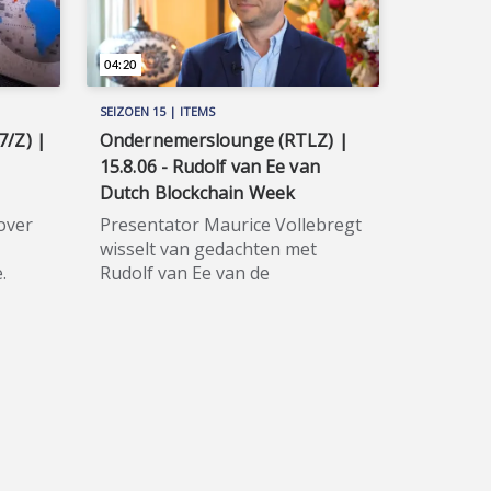
04:20
SEIZOEN 15 | ITEMS
/Z) |
Ondernemerslounge (RTLZ) |
15.8.06 - Rudolf van Ee van
Dutch Blockchain Week
over
Presentator Maurice Vollebregt
wisselt van gedachten met
.
Rudolf van Ee van de
 dit
organisatie van de Dutch
ner
Blockchain Week, die dit jaar o.a.
in de Johan Cruijff ArenA zal zijn.
ieuwe
★★★★★ Blockchain-
ree
technologie is niet meer weg te
an
denken uit de hedendaagse
'know
maatschappij. De Dutch
eel
Blockchain Week, voor de
g) op
achtste maal georganiseerd in