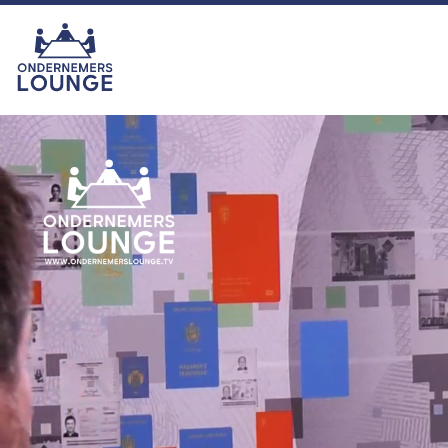
van het seizoen was echter zonder
twijfel onze eigen ras-ondernemer
Hemmie Kerklingh (o.a. van
KAV2GO), die met zijn energie,
humor en ondernemersgeest liet
zien waarom hij nu eigenlijk een
vaste waarde binnen het
programma is en blijft. In het najaar
zijn we er met seizoen 16. U kijkt
dan ook weer toch?