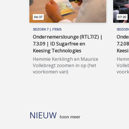
06:37
07:20
SEIZOEN 7 | ITEMS
SEIZOEN
Ondernemerslounge (RTL7/Z) |
Onde
7.3.09 | ID Sugarfree en
7.2.0
Keesing Technologies
Keesi
Hemmie Kerklingh en Maurice
Hemmi
Vollebregt zoomen in op (het
Volle
voorkomen van)
voor
identiteitsfraude in
ident
arbeidsrelaties. Maurice gaat
autov
verder opnieuw langs bij
weer 
Keesing Technologies. ★★★★★
Tech
Met het fonkelnieuwe
fonke
softwarebedrijf ID Sugarfree
Sugar
NIEUW
regelt u de 'onboarding' van
'onbo
toon meer
bijvoorbeeld uw klanten ('know
uw kl
your customer') of personeel
custo