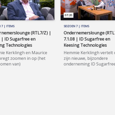
07:20
 7 | ITEMS
SEIZOEN 7 | ITEMS
rnemerslounge (RTL7/Z) |
Ondernemerslounge (RTL7
8 | ID Sugarfree en
7.1.08 | ID Sugarfree en
ng Technologies
Keesing Technologies
e Kerklingh en Maurice
Hemmie Kerklingh vertelt 
bregt zoomen in op (het
zijn nieuwe, bijzondere
komen van)
onderneming ID Sugarfree
iteitsfraude in de
Maurice Vollebregt gaat in
erhuur. Maurice gaat ook
kader naar zijn zakenpart
langs bij Keesing
Keesing Technologies toe.
nologies. ★★★★★ Met het
★★★★★ Met het fonkeln
lnieuwe softwarebedrijf ID
softwarebedrijf ID Sugarf
free regelt u de
regelt u de 'onboarding' v
arding' van bijvoorbeeld
bijvoorbeeld uw klanten (
anten ('know your
your customer') of person
mer') of personeel (pre-
(pre-employment screenin