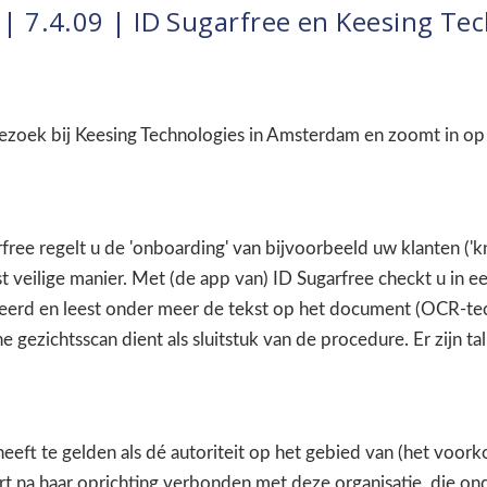
 7.4.09 | ID Sugarfree en Keesing Tec
bezoek bij Keesing Technologies in Amsterdam en zoomt in op 
ree regelt u de 'onboarding' van bijvoorbeeld uw klanten ('k
 veilige manier. Met (de app van) ID Sugarfree checkt u in 
ceerd en leest onder meer de tekst op het document (OCR-te
e gezichtsscan dient als sluitstuk van de procedure. Er zijn t
eeft te gelden als dé autoriteit op het gebied van (het voorko
ort na haar oprichting verbonden met deze organisatie, die o