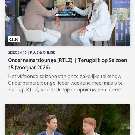
Dexport en bij Shopware. Meer informatie:
www.webwinkelvakdagen.nl
(https://www.webwinkelvakdagen.nl).
02:20
SEIZOEN 15 | PLUS & ONLINE
Ondernemerslounge (RTLZ) | Terugblik op Seizoen
15 (voorjaar 2026)
Het vijftiende seizoen van onze zakelijke talkshow
Ondernemerslounge, ieder weekend meermaals te
zien op RTLZ, bracht de kijker opnieuw een breed
en gevarieerd aanbod aan onderwerpen op het
gebied van ondernemerschap, investeren en
genieten van het leven. Onze studio in het koetshuis
van Kasteel Hoekelum werd hierbij zoals altijd
ingericht met het statige meubilair van Jan Frantzen.
Bovendien werd de studio dit seizoen verrijkt met de