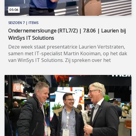
05:06
SEIZOEN 7 | ITEMS
Ondernemerslounge (RTL7/Z) | 7.8.06 | Laurien bij
WinSys IT Solutions
Deze week staat presentatrice Laurien Vertstraten,
samen met IT-specialist Martin Kooiman, op het dak
van WinSys IT Solutions. Zij spreken over het
fenomeen 'Industry Cloud'. ★★★★★ WinSys is een
IT-bedrijf van ondernemer Martin Kooiman. WinSys
helpt u onder meer om de beste cloud-
infrastructuur voor uw bedrijf te kiezen en te
implementeren. Deze wordt zo nodig gebouwd en
onderhouden (zonder serverinvestering). Ook is
WinSys bedrijven van dienst met de wifi-
infrastructuur, telefonie (voip en mobiel),
internetverbinding (vpn), Skype, Teams, et cetera.
WinSys staat voor veiligheid. Martin Kooiman stelt
dat 'ouderwets' systeembeheer gevaarlijk is en dat