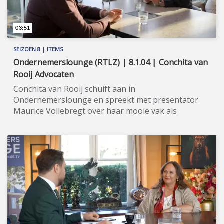
03:51
SEIZOEN 8 | ITEMS
Ondernemerslounge (RTLZ) | 8.1.04 | Conchita van
Rooij Advocaten
Conchita van Rooij schuift aan in
Ondernemerslounge en spreekt met presentator
Maurice Vollebregt over haar mooie vak als
advocaat in het personen- en familierecht. ★★★★★
Top-advocaat Conchita van Rooij, van het
gelijknamige advocatenkantoor te Amsterdam Zuid,
is al jaren een van de bekendste Nederlandse
advocaten op het gebied van personen- en
familierecht. Zij kan u vóór, tijdens en/of ná het
huwelijk (of geregistreerd partnerschap) bijstaan.
Van Rooij is gewapend met juridische kennis en
ervaring, maar zij zal ook altijd haar empathisch
vermogen benutten om u op de juiste wijze te