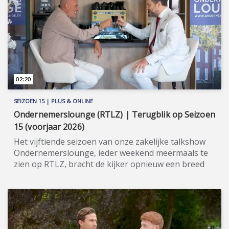
het aankopen van vastgoed in Spanje. En zo
geschiedde! Meer informatie:
www.woningadviseurs.es
(https://www.woningadviseurs.es).
02:20
SEIZOEN 15 | PLUS & ONLINE
Ondernemerslounge (RTLZ) | Terugblik op Seizoen
15 (voorjaar 2026)
Het vijftiende seizoen van onze zakelijke talkshow
Ondernemerslounge, ieder weekend meermaals te
zien op RTLZ, bracht de kijker opnieuw een breed
en gevarieerd aanbod aan onderwerpen op het
gebied van ondernemerschap, investeren en
genieten van het leven. Onze studio in het koetshuis
van Kasteel Hoekelum werd hierbij zoals altijd
ingericht met het statige meubilair van Jan Frantzen.