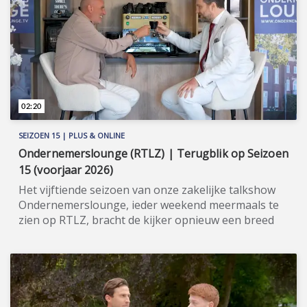
Berkhout, de directeur van Max Crowdfund, op
regelmatige basis te gast in Ondernemerslounge.
Meer informatie: www.maxcrowdfund.nl
(https://www.maxcrowdfund.nl).
02:20
SEIZOEN 15 | PLUS & ONLINE
Ondernemerslounge (RTLZ) | Terugblik op Seizoen
15 (voorjaar 2026)
Het vijftiende seizoen van onze zakelijke talkshow
Ondernemerslounge, ieder weekend meermaals te
zien op RTLZ, bracht de kijker opnieuw een breed
en gevarieerd aanbod aan onderwerpen op het
gebied van ondernemerschap, investeren en
genieten van het leven. Onze studio in het koetshuis
van Kasteel Hoekelum werd hierbij zoals altijd
ingericht met het statige meubilair van Jan Frantzen.