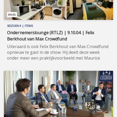
04:01
SEIZOEN 9 | ITEMS
Ondernemerslounge (RTLZ) | 9.10.04 | Felix
Berkhout van Max Crowdfund
Uiteraard is ook Felix Berkhout van Max Crowdfund
opnieuw te gast in de show. Hij deelt deze week
onder meer een praktijkvoorbeeld met Maurice
Vollebregt en de kijker. ★★★★★ Max Crowdfund,
de trotse winnaar van de Cashcow Award voor het
beste crowdfundingplatform in 2022, is bezig om de
vastgoedinvesteringsmarkt open te breken. Hoe het
werkt? Max Crowdfund brengt beleggers, die
overigens al vanaf €100 kunnen investeren in
vastgoed (gebruikelijk is €100.000), én
vastgoedondernemers, die het opgehaalde geld
kunnen gebruiken voor hun project(en),
doeltreffend bij elkaar op haar geavanceerde