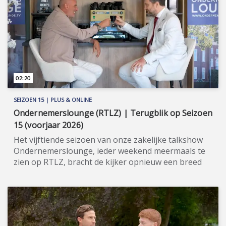
penicillo', oftewel: niet alleen praten maar vooral
aanpakken! Meer informatie: www.ecoridders.nl
(https://http://www.ecoridders.nl).
02:20
SEIZOEN 15 | PLUS & ONLINE
Ondernemerslounge (RTLZ) | Terugblik op Seizoen
15 (voorjaar 2026)
Het vijftiende seizoen van onze zakelijke talkshow
Ondernemerslounge, ieder weekend meermaals te
zien op RTLZ, bracht de kijker opnieuw een breed
en gevarieerd aanbod aan onderwerpen op het
gebied van ondernemerschap, investeren en
genieten van het leven. Onze studio in het koetshuis
van Kasteel Hoekelum werd hierbij zoals altijd
ingericht met het statige meubilair van Jan Frantzen.