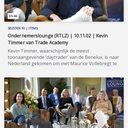
05:46
SEIZOEN 10 | ITEMS
Ondernemerslounge (RTLZ) | 10.11.02 | Kevin
Timmer van Trade Academy
Kevin Timmer, waarschijnlijk de meest
toonaangevende 'daytrader' van de Benelux, is naar
Nederland gekomen om met Maurice Vollebregt te
spreken over Trade Academy. ★★★★★ Met
inmiddels acht jaar ervaring op de Amerikaanse
handelsbeurs, 30.000 YouTube-abonnees,
miljoenen views en meer dan 10.000 tevreden
studenten, wordt Kevin Timmer met recht gezien als
een van de meest toonaangevende
beleggingsexperts van de Benelux. Vanuit zijn
educatiebedrijf Trade Academy, leren Kevin en zijn
collega's geïnteresseerden hoe zij winstgevend
kunnen 'daytraden' en 'swingtraden' als een