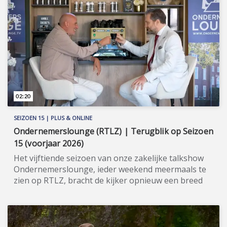
tijdens exclusieve bijeenkomsten en diners. Om de
diversiteit te behouden, is het aantal leden
gelimiteerd (overigens ook per branche). Meer
informatie: www.heerenvansminia.nl
(https://www.heerenvansminia.nl).
02:20
SEIZOEN 15 | PLUS & ONLINE
Ondernemerslounge (RTLZ) | Terugblik op Seizoen
15 (voorjaar 2026)
Het vijftiende seizoen van onze zakelijke talkshow
Ondernemerslounge, ieder weekend meermaals te
zien op RTLZ, bracht de kijker opnieuw een breed
en gevarieerd aanbod aan onderwerpen op het
gebied van ondernemerschap, investeren en
genieten van het leven. Onze studio in het koetshuis
van Kasteel Hoekelum werd hierbij zoals altijd