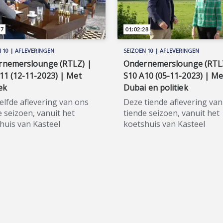
07
01:02:28
 10 | AFLEVERINGEN
SEIZOEN 10 | AFLEVERINGEN
rnemerslounge (RTLZ) |
Ondernemerslounge (RTL
11 (12-11-2023) | Met
S10 A10 (05-11-2023) | Me
ek
Dubai en politiek
elfde aflevering van ons
Deze tiende aflevering va
e seizoen, vanuit het
tiende seizoen, vanuit het
huis van Kasteel
koetshuis van Kasteel
lum, werd voor het eerst
Hoekelum, werd voor het 
ndag 12 november 2023
op zondag 5 november 20
zonden op zender RTLZ.
uitgezonden op zender RT
★ Voor de geschiedenis
★★★★★ Voor de geschied
asteel Hoekelum te
van Kasteel Hoekelum te
kom, nabij Ede, gaan we
Bennekom, nabij Ede, gaa
 naar de veertiende eeuw.
terug naar de veertiende 
telde het landgoed maar
Toen telde het landgoed 
 2.000 hectare! In 1819
liefst 2.000 hectare! In 181