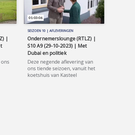
01:03:06
SEIZOEN 10 | AFLEVERINGEN
Z) |
Ondernemerslounge (RTLZ) |
t
S10 A9 (29-10-2023) | Met
Dubai en politiek
n ons
Deze negende aflevering van
ons tiende seizoen, vanuit het
koetshuis van Kasteel
eerst
Hoekelum, werd voor het eerst
23
op zondag 29 oktober 2023
LZ.
uitgezonden op zakenzender
enis
RTLZ. ★★★★★ Voor de
geschiedenis van Kasteel
n we
Hoekelum te Bennekom, nabij
eeuw.
Ede, gaan we terug naar de
maar
veertiende eeuw. Toen telde het
9
landgoed maar liefst 2.000