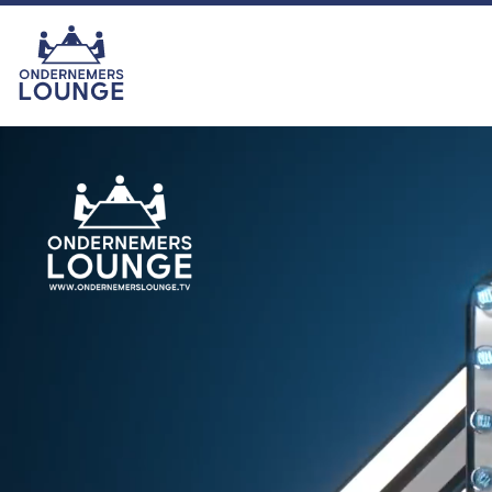
van het seizoen was echter zonder
twijfel onze eigen ras-ondernemer
Hemmie Kerklingh (o.a. van
KAV2GO), die met zijn energie,
humor en ondernemersgeest liet
zien waarom hij nu eigenlijk een
vaste waarde binnen het
programma is en blijft. In het najaar
zijn we er met seizoen 16. U kijkt
dan ook weer toch?