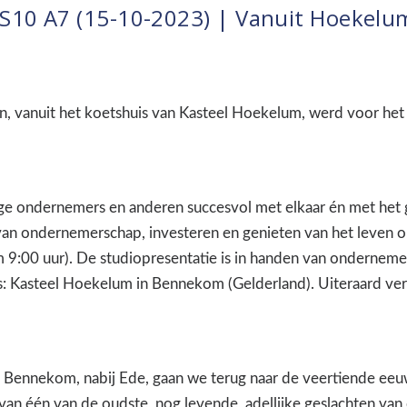
S10 A7 (15-10-2023) | Vanuit Hoekelu
en, vanuit het koetshuis van Kasteel Hoekelum, werd voor he
 ondernemers en anderen succesvol met elkaar én met het gr
at van ondernemerschap, investeren en genieten van het leve
 9:00 uur). De studiopresentatie is in handen van ondernemer
ds: Kasteel Hoekelum in Bennekom (Gelderland). Uiteraard ver
Bennekom, nabij Ede, gaan we terug naar de veertiende eeuw
van één van de oudste, nog levende, adellijke geslachten van 