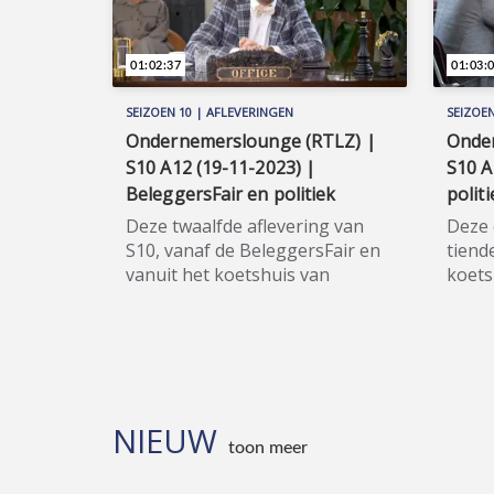
01:02:37
01:03:
SEIZOEN 10 | AFLEVERINGEN
SEIZOEN
Ondernemerslounge (RTLZ) |
Onde
S10 A12 (19-11-2023) |
S10 A
BeleggersFair en politiek
politi
Deze twaalfde aflevering van
Deze 
S10, vanaf de BeleggersFair en
tiend
vanuit het koetshuis van
koets
Kasteel Hoekelum, werd voor
Hoeke
het eerst op zondag 19
op zo
november 2023 uitgezonden op
uitge
RTLZ. ★★★★★ De
★★★★
BeleggersFair is het grootste
van K
beleggingsgerelateerde
Benne
NIEUW
evenement in Nederland en
terug
toon meer
biedt een divers en breed
Toen 
programma. Daarmee is de
liefst