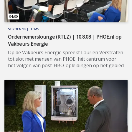
04:00
SEIZOEN 10 | ITEMS
Ondernemerslounge (RTLZ) | 10.8.08 | PHOE.nl op
Vakbeurs Energie
Op de Vakbeurs Energie spreekt Laurien Verstraten
tot slot met mensen van PHOE, hét centrum voor
het volgen van post-HBO-opleidingen op het gebied
van duurzame energie. ★★★★★ De Vakbeurs
Energie, die gehouden wordt in de Brabanthallen in
's-Hertogenbosch, is al meer dan vijftien jaar hét
zakelijke platform op het vlak van duurzaamheid en
energie. In drie dagen delen vrijwel alle koplopers in
energiebesparing, energieopwekking en
energieopslag hun kennis met duizenden beslissers.
De beurs wordt gelijktijdig gehouden met, althans
bestaat in feite uit de vakbeurzen PREFAB, Zero
Emission | Ecomobiel en Industrial Heat & Power. In