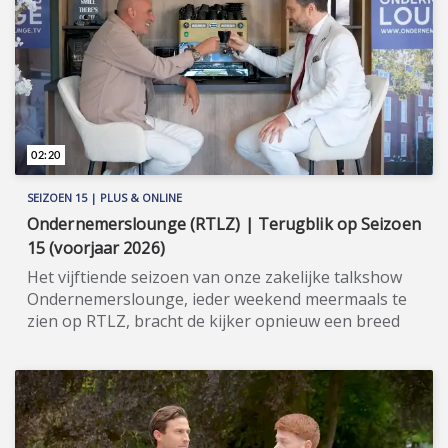
waren we te gast op de beurs, om diverse
exposanten te interviewen. Meer informatie:
www.vakbeursenergie.nl
(https://www.vakbeursenergie.nl).
02:20
SEIZOEN 15 | PLUS & ONLINE
Ondernemerslounge (RTLZ) | Terugblik op Seizoen
15 (voorjaar 2026)
Het vijftiende seizoen van onze zakelijke talkshow
Ondernemerslounge, ieder weekend meermaals te
zien op RTLZ, bracht de kijker opnieuw een breed
en gevarieerd aanbod aan onderwerpen op het
gebied van ondernemerschap, investeren en
genieten van het leven. Onze studio in het koetshuis
van Kasteel Hoekelum werd hierbij zoals altijd
ingericht met het statige meubilair van Jan Frantzen.