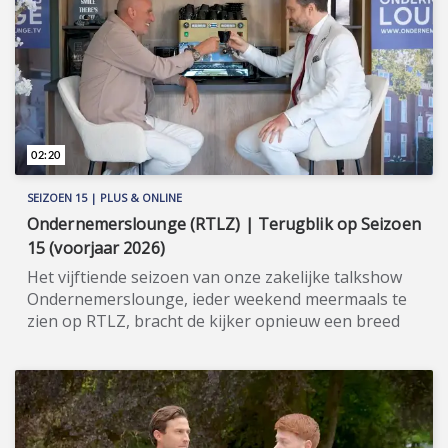
mogelijkheden. Meer informatie:
www.campergallery.nl
(https://www.campergallery.nl).
02:20
SEIZOEN 15 | PLUS & ONLINE
Ondernemerslounge (RTLZ) | Terugblik op Seizoen
15 (voorjaar 2026)
Het vijftiende seizoen van onze zakelijke talkshow
Ondernemerslounge, ieder weekend meermaals te
zien op RTLZ, bracht de kijker opnieuw een breed
en gevarieerd aanbod aan onderwerpen op het
gebied van ondernemerschap, investeren en
genieten van het leven. Onze studio in het koetshuis
van Kasteel Hoekelum werd hierbij zoals altijd
ingericht met het statige meubilair van Jan Frantzen.