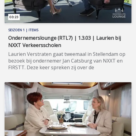
03:23
SEIZOEN 1 | ITEMS
Ondernemerslounge (RTL7) | 1.3.03 | Laurien bij
NXXT Verkeersscholen
Laurien Verstraten gaat tweemaal in Stellendam op
bezoek bij ondernemer Jan Catsburg van NXXT en
FIRSTT. Deze keer spreken zij over de
franchiseformule NXXT Verkeersscholen. ★★★★★
NXXT, een bedrijf van zelfstandig ondernemer Jan
Catsburg, is een landelijke franchiseorganisatie
binnen de autorijvaardigheidsbranche. Zij werft,
traint en begeleidt rijinstructeurs. Wilt u zich om
laten scholen tot rijinstructeur? Dan doet u dit met
behulp van het gelieerde concept FIRSTT. Er is
gekozen voor een persoonlijke approach, in plaats
van voor klassikaal onderwijs. Ervaren
rijinstructeurs hebben zich binnen het team van