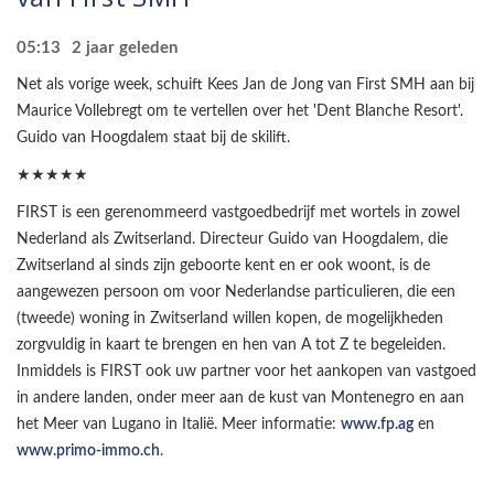
05:13
2 jaar geleden
Net als vorige week, schuift Kees Jan de Jong van First SMH aan bij
Maurice Vollebregt om te vertellen over het 'Dent Blanche Resort'.
Guido van Hoogdalem staat bij de skilift.
★★★★★
FIRST is een gerenommeerd vastgoedbedrijf met wortels in zowel
Nederland als Zwitserland. Directeur Guido van Hoogdalem, die
Zwitserland al sinds zijn geboorte kent en er ook woont, is de
aangewezen persoon om voor Nederlandse particulieren, die een
(tweede) woning in Zwitserland willen kopen, de mogelijkheden
zorgvuldig in kaart te brengen en hen van A tot Z te begeleiden.
Inmiddels is FIRST ook uw partner voor het aankopen van vastgoed
in andere landen, onder meer aan de kust van Montenegro en aan
het Meer van Lugano in Italië. Meer informatie:
www.fp.ag
en
www.primo-immo.ch
.