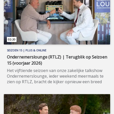
overigens investeerders/partners voor nieuwe
projecten. Meer informatie: www.integervastgoed.nl
(https://www.integervastgoed.nl).
02:20
SEIZOEN 15 | PLUS & ONLINE
Ondernemerslounge (RTLZ) | Terugblik op Seizoen
15 (voorjaar 2026)
Het vijftiende seizoen van onze zakelijke talkshow
Ondernemerslounge, ieder weekend meermaals te
zien op RTLZ, bracht de kijker opnieuw een breed
en gevarieerd aanbod aan onderwerpen op het
gebied van ondernemerschap, investeren en
genieten van het leven. Onze studio in het koetshuis
van Kasteel Hoekelum werd hierbij zoals altijd
ingericht met het statige meubilair van Jan Frantzen.