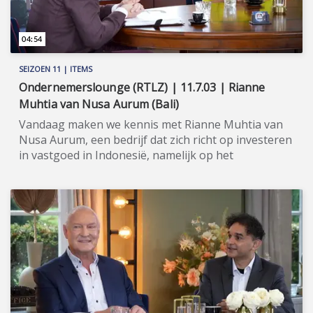
04:54
SEIZOEN 11 | ITEMS
Ondernemerslounge (RTLZ) | 11.7.03 | Rianne
Muhtia van Nusa Aurum (Bali)
Vandaag maken we kennis met Rianne Muhtia van
Nusa Aurum, een bedrijf dat zich richt op investeren
in vastgoed in Indonesië, namelijk op het
paradijselijke eiland Bali. ★★★★★ De Indonesische
vastgoedmarkt groeit en biedt een verscheidenheid
aan investeringsmogelijkheden. Terwijl de bevolking
van het land blijft verstedelijken, is er een grote
vraag naar woningen en commercieel vastgoed.
Nusa Aurum begrijpt het potentieel van deze markt
en wil investeerders helpen bij het navigeren door
het proces van het vinden van en investeren in
onroerend goed. Rianne Muhtia schuift namens
Nusa Aurum aan in de Ondernemerslounge-studio,