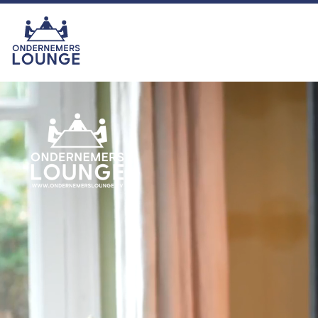
van het seizoen was echter zonder
twijfel onze eigen ras-ondernemer
Hemmie Kerklingh (o.a. van
KAV2GO), die met zijn energie,
humor en ondernemersgeest liet
zien waarom hij nu eigenlijk een
vaste waarde binnen het
programma is en blijft. In het najaar
zijn we er met seizoen 16. U kijkt
dan ook weer toch?