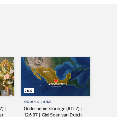
05:39
SEIZOEN 12 | ITEMS
Z) |
Ondernemerslounge (RTLZ) |
er
12.6.07 | Giel Soen van Dutch