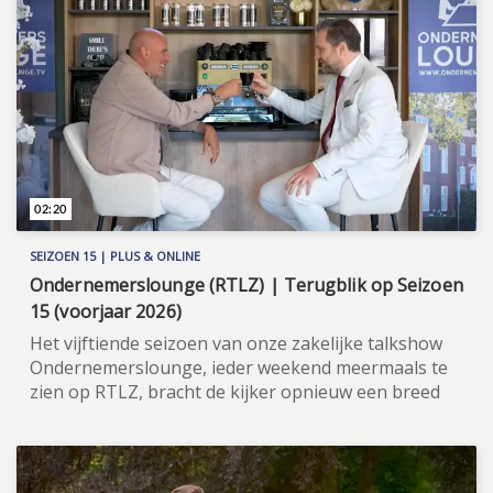
met internationale potentie. In Ondernemerslounge
licht hij alles graag uitgebreid toe en neemt hij
wekelijks een andere veelbelovende start-up mee
naar de studio. Meer informatie:
www.venturerock.com
(https://www.venturerock.com).
02:20
SEIZOEN 15 | PLUS & ONLINE
Ondernemerslounge (RTLZ) | Terugblik op Seizoen
15 (voorjaar 2026)
Het vijftiende seizoen van onze zakelijke talkshow
Ondernemerslounge, ieder weekend meermaals te
zien op RTLZ, bracht de kijker opnieuw een breed
en gevarieerd aanbod aan onderwerpen op het
gebied van ondernemerschap, investeren en
genieten van het leven. Onze studio in het koetshuis
van Kasteel Hoekelum werd hierbij zoals altijd