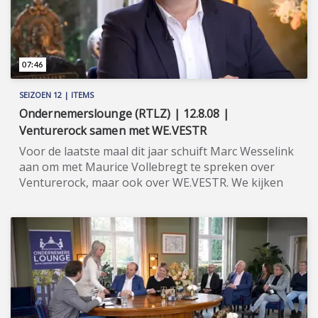
07:46
SEIZOEN 12 | ITEMS
Ondernemerslounge (RTLZ) | 12.8.08 |
Venturerock samen met WE.VESTR
Voor de laatste maal dit jaar schuift Marc Wesselink
aan om met Maurice Vollebregt te spreken over
Venturerock, maar ook over WE.VESTR. We kijken
ook bij hem in Amsterdam. ★★★★★ Marc
Wesselink, de CEO van Venturerock, richtte twaalf
bedrijven op en is direct en indirect investeerder in
meer dan 150 start-ups. Hij stond onder meer aan
de wieg van (een deel van) Just Eat en was ook zeer
succesvol met Startupbootcamp. Met Venturerock
bouwde hij een nòg betere 'wasstraat voor
ondernemers', waarmee een idee stapsgewijs (in