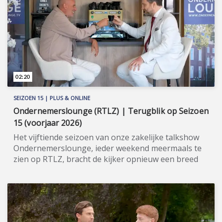
verhuur, wordt u volledig ontzorgd en profiteert u
van een aantrekkelijk rendement. Meer informatie:
www.marinaparken.nl
(https://www.marinaparken.nl).
02:20
SEIZOEN 15 | PLUS & ONLINE
Ondernemerslounge (RTLZ) | Terugblik op Seizoen
15 (voorjaar 2026)
Het vijftiende seizoen van onze zakelijke talkshow
Ondernemerslounge, ieder weekend meermaals te
zien op RTLZ, bracht de kijker opnieuw een breed
en gevarieerd aanbod aan onderwerpen op het
gebied van ondernemerschap, investeren en
genieten van het leven. Onze studio in het koetshuis
van Kasteel Hoekelum werd hierbij zoals altijd
ingericht met het statige meubilair van Jan Frantzen.