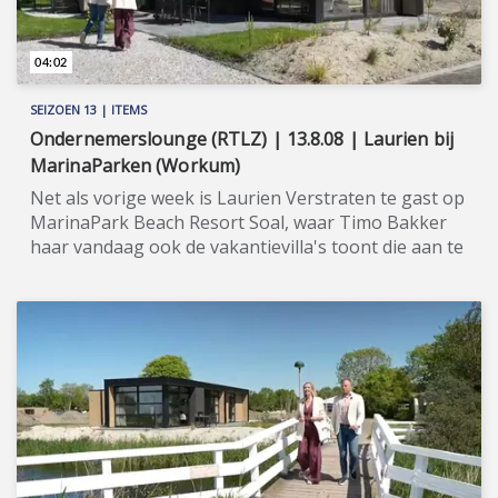
04:02
SEIZOEN 13 | ITEMS
Ondernemerslounge (RTLZ) | 13.8.08 | Laurien bij
MarinaParken (Workum)
Net als vorige week is Laurien Verstraten te gast op
MarinaPark Beach Resort Soal, waar Timo Bakker
haar vandaag ook de vakantievilla's toont die aan te
kopen zijn. ★★★★★ De ondernemers achter
MarinaParken hebben bijna 30 jaar ervaring in het
ontwikkelen en exploiteren van luxe
vakantieparken. Zij richten zich nu op exclusieve,
duurzame vakantievilla’s, uitsluitend op de beste
locaties aan of bij het water, voorzien van een eigen
jachthaven en/of ligplaatsen. In seizoen 13 van
Ondernemerslounge komt MarinaPark Beach
Resort Soal in Workum in Friesland aan de orde.
Hier worden fraaie villa's gebouwd, die door u