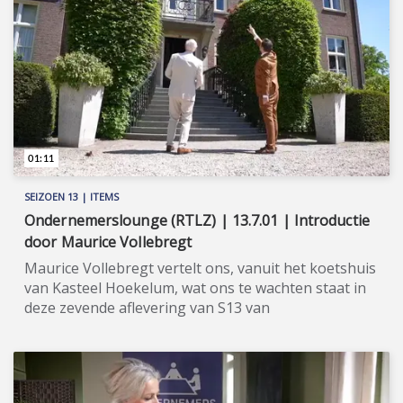
01:11
SEIZOEN 13 | ITEMS
Ondernemerslounge (RTLZ) | 13.7.01 | Introductie
door Maurice Vollebregt
Maurice Vollebregt vertelt ons, vanuit het koetshuis
van Kasteel Hoekelum, wat ons te wachten staat in
deze zevende aflevering van S13 van
Ondernemerslounge (RTLZ). ★★★★★ Voor de
geschiedenis van Kasteel Hoekelum te Bennekom,
nabij Ede, gaan we terug naar de veertiende eeuw.
Toen telde het landgoed maar liefst 2.000 hectare! In