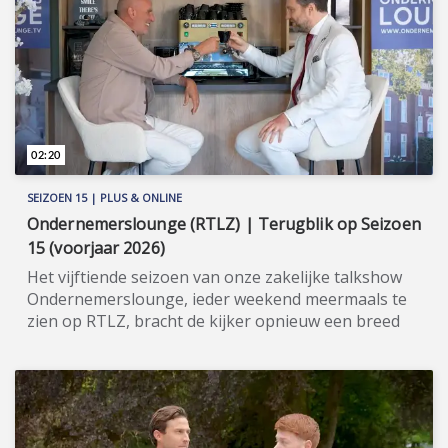
Waarborg), bij Dexport en bij Shopware. Meer
informatie: www.webwinkelvakdagen.nl
(https://www.webwinkelvakdagen.nl).
02:20
SEIZOEN 15 | PLUS & ONLINE
Ondernemerslounge (RTLZ) | Terugblik op Seizoen
15 (voorjaar 2026)
Het vijftiende seizoen van onze zakelijke talkshow
Ondernemerslounge, ieder weekend meermaals te
zien op RTLZ, bracht de kijker opnieuw een breed
en gevarieerd aanbod aan onderwerpen op het
gebied van ondernemerschap, investeren en
genieten van het leven. Onze studio in het koetshuis
van Kasteel Hoekelum werd hierbij zoals altijd
ingericht met het statige meubilair van Jan Frantzen.