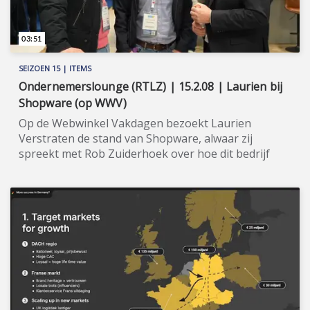
03:51
SEIZOEN 15 | ITEMS
Ondernemerslounge (RTLZ) | 15.2.08 | Laurien bij
Shopware (op WWV)
Op de Webwinkel Vakdagen bezoekt Laurien
Verstraten de stand van Shopware, alwaar zij
spreekt met Rob Zuiderhoek over hoe dit bedrijf
B2B-webwinkels effectief van dienst is. ★★★★★ De
Webwinkel Vakdagen vormen al ruim 18 jaar dé plek
waar e-commerce samenkomt. Elk jaar trekken meer
dan 13.000 professionals naar de Jaarbeurs Utrecht
voor het grootste digital commerce event van
Nederland. Hier worden digitale ambities
waargemaakt door kennis, ervaring en connecties
te vergaren waar de bezoekers direct mee aan de
slag kunnen. Ondernemerslounge is er in 2026
uiteraard weer bij: in seizoen 15 gaat presentatrice