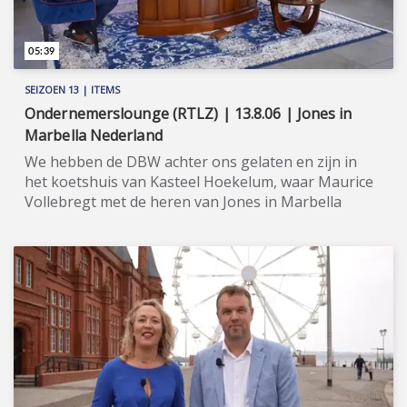
05:39
SEIZOEN 13 | ITEMS
Ondernemerslounge (RTLZ) | 13.8.06 | Jones in
Marbella Nederland
We hebben de DBW achter ons gelaten en zijn in
het koetshuis van Kasteel Hoekelum, waar Maurice
Vollebregt met de heren van Jones in Marbella
Nederland spreekt. ★★★★★ Jones in Marbella is
een gerenommeerd makelaarskantoor aan de Costa
del Sol, opgericht en geleid door de flamboyante
Engelse Pippa Jones. Toen de succesvolle
Nederlandse food-importeurs Danny Kuijer en
Gregory Chin-A-Kwie met haar in contact kwamen
om hun eigen vastgoed in Marbella en omgeving te
kopen, besloten zij de krachten te bundelen. Jones
in Marbella Nederland, kantoorhoudend in Utrecht,
was hiermee geboren. U kunt bij Kuijer en Chin-A-