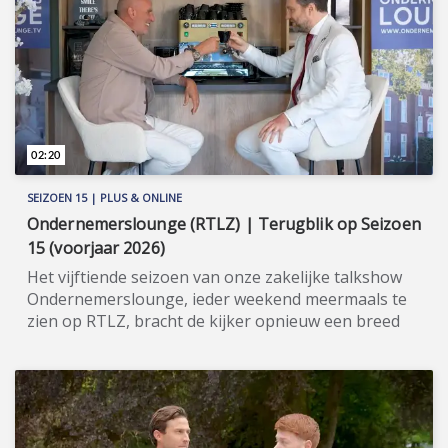
deden, om zo passief inkomen te genereren en
meer vrijheid te ervaren. Meer informatie:
www.securinvest.nl (https://www.securinvest.nl).
02:20
SEIZOEN 15 | PLUS & ONLINE
Ondernemerslounge (RTLZ) | Terugblik op Seizoen
15 (voorjaar 2026)
Het vijftiende seizoen van onze zakelijke talkshow
Ondernemerslounge, ieder weekend meermaals te
zien op RTLZ, bracht de kijker opnieuw een breed
en gevarieerd aanbod aan onderwerpen op het
gebied van ondernemerschap, investeren en
genieten van het leven. Onze studio in het koetshuis
van Kasteel Hoekelum werd hierbij zoals altijd
ingericht met het statige meubilair van Jan Frantzen.