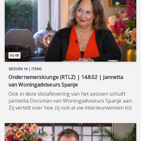
05:08
SEIZOEN 14 | ITEMS
Ondernemerslounge (RTLZ) | 14.8.02 | Jannetta
van Woningadviseurs Spanje
Ook in deze slotaflevering van het seizoen schuift
Jannetta Dorsman van Woningadviseurs Spanje aan.
Zij vertelt over hoe zij ook al uw interieurwensen tot
vervulling brengt. ★★★★★ Met meer dan dertig
jaar ervaring als (o.a.) NVM-makelaar in Nederland,
kochten Jannetta Dorsman en haar man René
Hoksbergen aan het begin van dit decennium hun