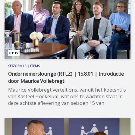
01:19
SEIZOEN 15 | ITEMS
Ondernemerslounge (RTLZ) | 15.8.01 | Introductie
door Maurice Vollebregt
Maurice Vollebregt vertelt ons, vanuit het koetshuis
van Kasteel Hoekelum, wat ons te wachten staat in
deze achtste aflevering van seizoen 15 van
Ondernemerslounge (RTLZ). ★★★★★ Voor de
geschiedenis van Kasteel Hoekelum te Bennekom,
nabij Ede, gaan we terug naar de veertiende eeuw.
Toen telde het landgoed maar liefst 2.000 hectare! In