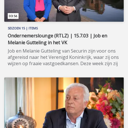
03:56
SEIZOEN 15 | ITEMS
Ondernemerslounge (RTLZ) | 15.7.03 | Job en
Melanie Gutteling in het VK
Job en Melanie Gutteling van Securin zijn voor ons
afgereisd naar het Verenigd Koninkrijk, waar zij ons
wijzen op fraaie vastgoedkansen. Deze week zijn zij
in de stad Birmingham. ★★★★★ Met hun eigen
vastgoedontwikkelingsbedrijf Ciconia, hebben Job
en Melanie Gutteling - beiden met een medische
achtergrond - een aanzienlijke vastgoedportefeuille
opgebouwd, grotendeels in het Verenigd Koninkrijk
(in Engeland en Wales). Vervolgens is het bedrijf
Securin door hen opgericht om de opgedane kennis
over investeren in Brits vastgoed te delen met
anderen. De materie is namelijk best wel complex.
Met Securin helpen zij mensen om dezelfde (of een