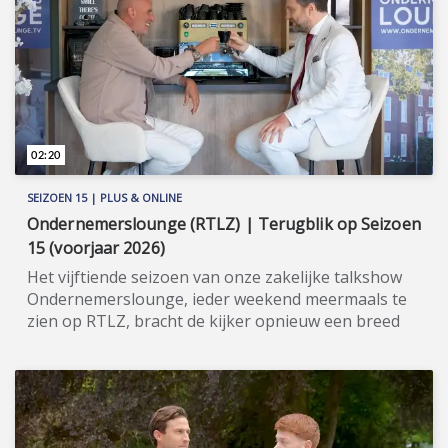
gekozen worden voor een vast rendement van 9%.
Meer informatie: www.riverteresort-verkoop.nl
(https://www.riverteresort-verkoop.nl).
02:20
SEIZOEN 15 | PLUS & ONLINE
Ondernemerslounge (RTLZ) | Terugblik op Seizoen
15 (voorjaar 2026)
Het vijftiende seizoen van onze zakelijke talkshow
Ondernemerslounge, ieder weekend meermaals te
zien op RTLZ, bracht de kijker opnieuw een breed
en gevarieerd aanbod aan onderwerpen op het
gebied van ondernemerschap, investeren en
genieten van het leven. Onze studio in het koetshuis
van Kasteel Hoekelum werd hierbij zoals altijd
ingericht met het statige meubilair van Jan Frantzen.