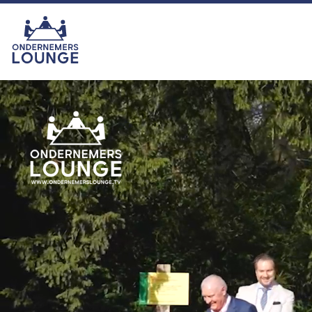
van het seizoen was echter zonder
twijfel onze eigen ras-ondernemer
Hemmie Kerklingh (o.a. van
KAV2GO), die met zijn energie,
humor en ondernemersgeest liet
zien waarom hij nu eigenlijk een
vaste waarde binnen het
programma is en blijft. In het najaar
zijn we er met seizoen 16. U kijkt
dan ook weer toch?