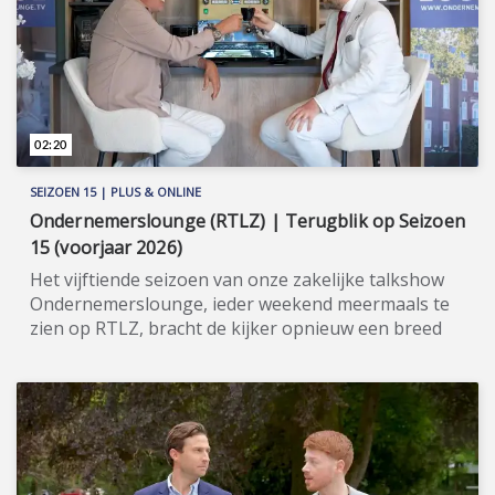
informatie: www.marquardt-kuchen.nl.
02:20
SEIZOEN 15 | PLUS & ONLINE
Ondernemerslounge (RTLZ) | Terugblik op Seizoen
15 (voorjaar 2026)
Het vijftiende seizoen van onze zakelijke talkshow
Ondernemerslounge, ieder weekend meermaals te
zien op RTLZ, bracht de kijker opnieuw een breed
en gevarieerd aanbod aan onderwerpen op het
gebied van ondernemerschap, investeren en
genieten van het leven. Onze studio in het koetshuis
van Kasteel Hoekelum werd hierbij zoals altijd
ingericht met het statige meubilair van Jan Frantzen.
Bovendien werd de studio dit seizoen verrijkt met de