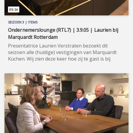
05:16
SEIZOEN 3 | ITEMS
Ondernemerslounge (RTL7) | 3.9.05 | Laurien bij
Marquardt Rotterdam
Presentatrice Laurien Verstraten bezoekt dit
seizoen alle (huidige) vestigingen van Marquardt
Küchen. Wij zien deze keer hoe zij te gast is bij
Marquardt Keukens in Rotterdam. ★★★★★
Marquardt Küchen is in 1991 in Duitsland opgericht
met het idee kwaliteitskeukens met graniet
betaalbaar te maken voor iedereen. In Nederland
zijn er vijf showrooms, namelijk in Breda, in
Oisterwijk, in Rotterdam, in Utrecht en in
Zoeterwoude. Marquardt zorgt ervoor dat uw
wensen perfect vertaald worden naar een
kwaliteitskeuken. Bij het ontwerpen van de keuken,
houdt Marquardt altijd rekening met uw wensen en
worden er zo nodig adviezen gegeven om de